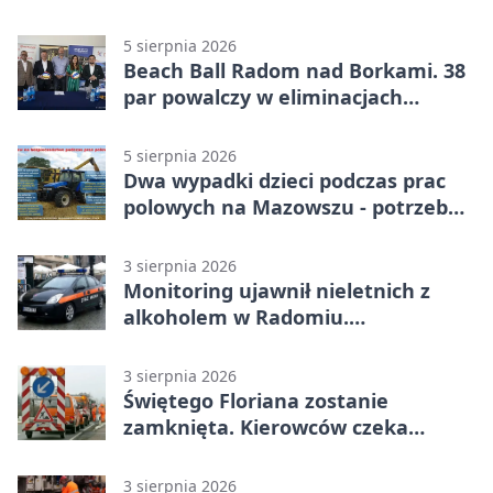
bezpłatne warsztaty
5 sierpnia 2026
Beach Ball Radom nad Borkami. 38
par powalczy w eliminacjach
mistrzostw Polski
5 sierpnia 2026
Dwa wypadki dzieci podczas prac
polowych na Mazowszu - potrzebna
była pomoc LPR
3 sierpnia 2026
Monitoring ujawnił nieletnich z
alkoholem w Radomiu.
Interweniowała Straż Miejska
3 sierpnia 2026
Świętego Floriana zostanie
zamknięta. Kierowców czeka
objazd przez trzy ulice
3 sierpnia 2026