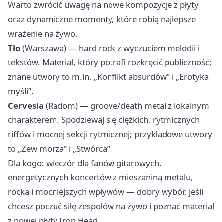
Warto zwrócić uwagę na nowe kompozycje z płyty
oraz dynamiczne momenty, które robią najlepsze
wrażenie na żywo.
Tło
(Warszawa) — hard rock z wyczuciem melodii i
tekstów. Materiał, który potrafi rozkręcić publiczność;
znane utwory to m.in. „Konflikt absurdów” i „Erotyka
myśli”.
Cervesia
(Radom) — groove/death metal z lokalnym
charakterem. Spodziewaj się ciężkich, rytmicznych
riffów i mocnej sekcji rytmicznej; przykładowe utwory
to „Zew morza” i „Stwórca”.
Dla kogo: wieczór dla fanów gitarowych,
energetycznych koncertów z mieszaniną metalu,
rocka i mocniejszych wpływów — dobry wybór, jeśli
chcesz poczuć siłę zespołów na żywo i poznać materiał
z nowej płyty Iron Head.