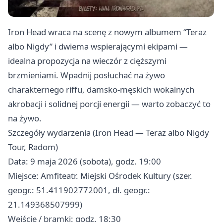
Iron Head wraca na scenę z nowym albumem “Teraz
albo Nigdy” i dwiema wspierającymi ekipami —
idealna propozycja na wieczór z cięższymi
brzmieniami. Wpadnij posłuchać na żywo
charakternego riffu, damsko‑męskich wokalnych
akrobacji i solidnej porcji energii — warto zobaczyć to
na żywo.
Szczegóły wydarzenia (Iron Head — Teraz albo Nigdy
Tour, Radom)
Data: 9 maja 2026 (sobota), godz. 19:00
Miejsce: Amfiteatr. Miejski Ośrodek Kultury (szer.
geogr.: 51.411902772001, dł. geogr.:
21.149368507999)
Wejście / bramki: godz. 18:30