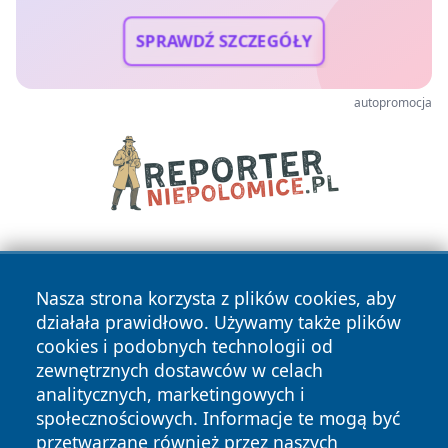
SPRAWDŹ SZCZEGÓŁY
autopromocja
Nasza strona korzysta z plików cookies, aby
działała prawidłowo. Używamy także plików
cookies i podobnych technologii od
zewnętrznych dostawców w celach
Copyright © 2026 radomski24.pl Wszystkie prawa
analitycznych, marketingowych i
zastrzeżone.
społecznościowych. Informacje te mogą być
przetwarzane również przez naszych