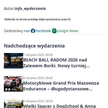
Autor:
info_wydarzenia
Zaobserwuj nas!
Facebook
Google News
Nadchodzące wydarzenia
7 sierpnia 2026, 09:00
BEACH BALL RADOM 2026 nad
Zalewem Borki. Nowy turniej
siatkówki plażowej w Radomiu
8 sierpnia 2026, 09:00
Motocyklowe Grand Prix Mazowsza
Endurance – długodystansowe
wyścigi zespołowe
9 sierpnia 2026, 09:00
Wielki Spacer z DogSchool & Anna