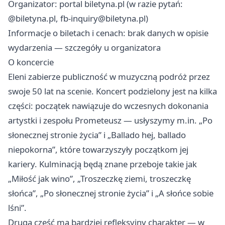
Organizator: portal biletyna.pl (w razie pytań:
@biletyna.pl,
fb-inquiry@biletyna.pl
)
Informacje o biletach i cenach: brak danych w opisie
wydarzenia — szczegóły u organizatora
O koncercie
Eleni zabierze publiczność w muzyczną podróż przez
swoje 50 lat na scenie. Koncert podzielony jest na kilka
części: początek nawiązuje do wczesnych dokonania
artystki i zespołu Prometeusz — usłyszymy m.in. „Po
słonecznej stronie życia” i „Ballado hej, ballado
niepokorna”, które towarzyszyły początkom jej
kariery. Kulminacją będą znane przeboje takie jak
„Miłość jak wino”, „Troszeczkę ziemi, troszeczkę
słońca”, „Po słonecznej stronie życia” i „A słońce sobie
lśni”.
Druga część ma bardziej refleksyjny charakter — w