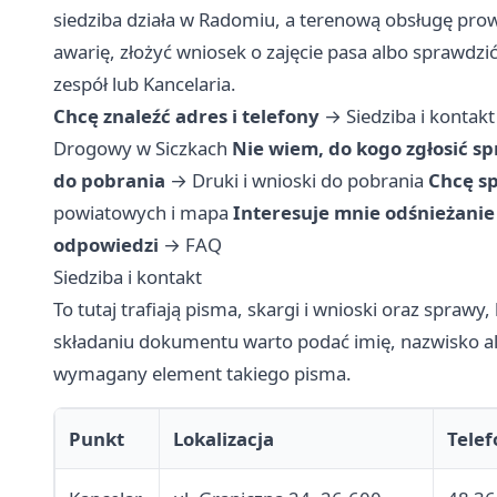
siedziba działa w Radomiu, a terenową obsługę prow
awarię, złożyć wniosek o zajęcie pasa albo sprawdzić
zespół lub Kancelaria.
Chcę znaleźć adres i telefony
→
Siedziba i kontakt
Drogowy w Siczkach
Nie wiem, do kogo zgłosić s
do pobrania
→
Druki i wnioski do pobrania
Chcę sp
powiatowych i mapa
Interesuje mnie odśnieżanie
odpowiedzi
→
FAQ
Siedziba i kontakt
To tutaj trafiają pisma, skargi i wnioski oraz spraw
składaniu dokumentu warto podać imię, nazwisko alb
wymagany element takiego pisma.
Punkt
Lokalizacja
Telef