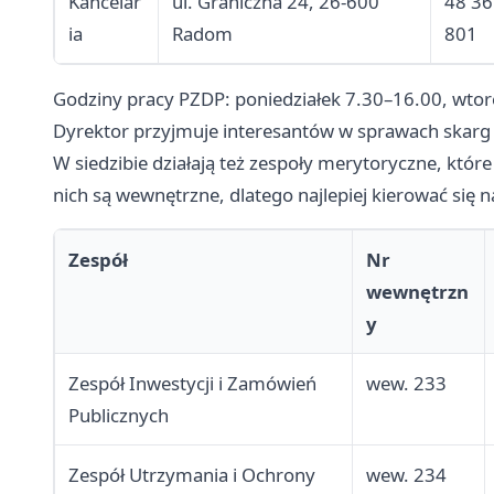
Kancelar
ul. Graniczna 24, 26-600
48 36
ia
Radom
801
Godziny pracy PZDP: poniedziałek 7.30–16.00, wtor
Dyrektor przyjmuje interesantów w sprawach skarg 
W siedzibie działają też zespoły merytoryczne, kt
nich są wewnętrzne, dlatego najlepiej kierować się 
Zespół
Nr
wewnętrzn
y
Zespół Inwestycji i Zamówień
wew. 233
Publicznych
Zespół Utrzymania i Ochrony
wew. 234