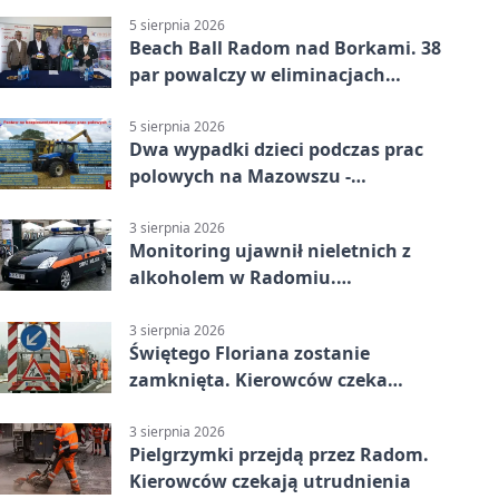
5 sierpnia 2026
Beach Ball Radom nad Borkami. 38
par powalczy w eliminacjach
mistrzostw Polski
5 sierpnia 2026
Dwa wypadki dzieci podczas prac
polowych na Mazowszu -
potrzebna była pomoc LPR
3 sierpnia 2026
Monitoring ujawnił nieletnich z
alkoholem w Radomiu.
Interweniowała Straż Miejska
3 sierpnia 2026
Świętego Floriana zostanie
zamknięta. Kierowców czeka
objazd przez trzy ulice
3 sierpnia 2026
Pielgrzymki przejdą przez Radom.
Kierowców czekają utrudnienia