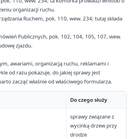
pok. 110, wew. 234; ta komórka prowadzi wnioski o
eniu organizacji ruchu.
ządzania Ruchem, pok. 110, wew. 234; tutaj składa
mówień Publicznych, pok. 102, 104, 105, 107, wew.
budowę zjazdu.
m, awariami, organizacją ruchu, reklamami i
 od razu pokazuje, do jakiej sprawy jest
arto zacząć właśnie od właściwego formularza.
Do czego służy
sprawy związane z
wycinką drzew przy
drodze