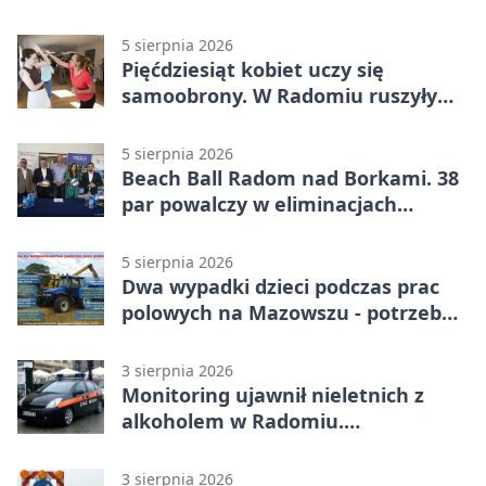
5 sierpnia 2026
Pięćdziesiąt kobiet uczy się
samoobrony. W Radomiu ruszyły
bezpłatne warsztaty
5 sierpnia 2026
Beach Ball Radom nad Borkami. 38
par powalczy w eliminacjach
mistrzostw Polski
5 sierpnia 2026
Dwa wypadki dzieci podczas prac
polowych na Mazowszu - potrzebna
była pomoc LPR
3 sierpnia 2026
Monitoring ujawnił nieletnich z
alkoholem w Radomiu.
Interweniowała Straż Miejska
3 sierpnia 2026