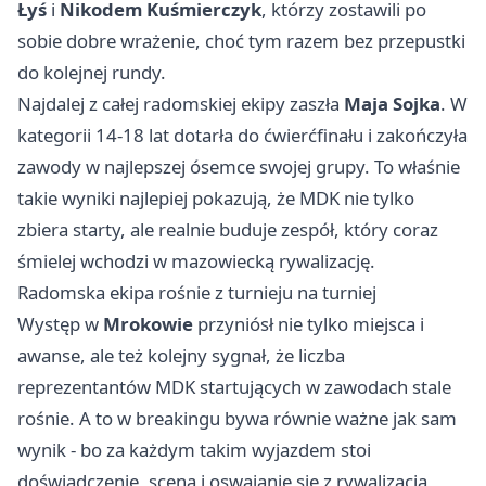
Łyś
i
Nikodem Kuśmierczyk
, którzy zostawili po
sobie dobre wrażenie, choć tym razem bez przepustki
do kolejnej rundy.
Najdalej z całej radomskiej ekipy zaszła
Maja Sojka
. W
kategorii 14-18 lat dotarła do ćwierćfinału i zakończyła
zawody w najlepszej ósemce swojej grupy. To właśnie
takie wyniki najlepiej pokazują, że MDK nie tylko
zbiera starty, ale realnie buduje zespół, który coraz
śmielej wchodzi w mazowiecką rywalizację.
Radomska ekipa rośnie z turnieju na turniej
Występ w
Mrokowie
przyniósł nie tylko miejsca i
awanse, ale też kolejny sygnał, że liczba
reprezentantów MDK startujących w zawodach stale
rośnie. A to w breakingu bywa równie ważne jak sam
wynik - bo za każdym takim wyjazdem stoi
doświadczenie, scena i oswajanie się z rywalizacją,