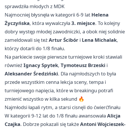
sprawdziła młodych z MDK
Najmocniej błysnęła w kategorii 6-9 lat
Helena
Życzyńska
, która wywalczyła
3. miejsce
. To kolejny
dobry występ młodej zawodniczki, a obok niej solidnie
zameldowali się też
Artur Ścibór
i
Lena Michalak
,
którzy dotarli do 1/8 finału.
Na parkiecie swoje pierwsze turniejowe kroki stawiali
również
Ignacy Spytek
,
Tymoteusz Brzeski
i
Aleksander Średziński
. Dla najmłodszych to była
przede wszystkim cenna lekcja sceny, tempa i
turniejowego napięcia, które w breakingu potrafi
zmienić wszystko w kilka sekund 🔥
Najmłodsi łapali rytm, a starsi cisnęli do ćwierćfinału
W kategorii 9-12 lat do 1/8 finału awansowała
Alicja
Czajka
. Dobrze pokazali się także
Antoni Wojcieszek-