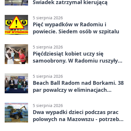
Świadek zatrzymał kierującą
5 sierpnia 2026
Pięć wypadków w Radomiu i
powiecie. Siedem osób w szpitalu
5 sierpnia 2026
Pięćdziesiąt kobiet uczy się
samoobrony. W Radomiu ruszyły
bezpłatne warsztaty
5 sierpnia 2026
Beach Ball Radom nad Borkami. 38
par powalczy w eliminacjach
mistrzostw Polski
5 sierpnia 2026
Dwa wypadki dzieci podczas prac
polowych na Mazowszu - potrzebna
była pomoc LPR