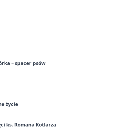
órka – spacer psów
me życie
ci ks. Romana Kotlarza