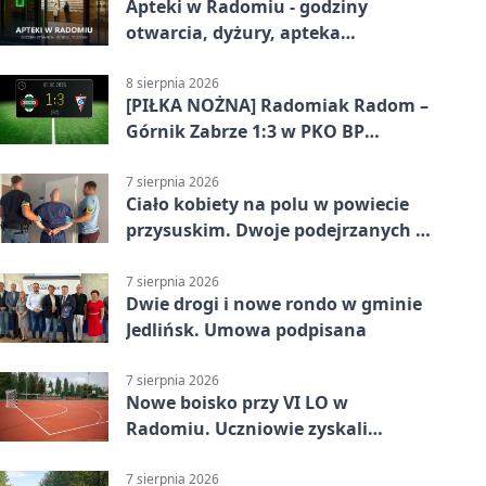
Apteki w Radomiu - godziny
otwarcia, dyżury, apteka
całodobowa
8 sierpnia 2026
[PIŁKA NOŻNA] Radomiak Radom –
Górnik Zabrze 1:3 w PKO BP
Ekstraklasie. Debiutant z dwoma
golami pogrążył gospodarzy
7 sierpnia 2026
Ciało kobiety na polu w powiecie
przysuskim. Dwoje podejrzanych w
areszcie
7 sierpnia 2026
Dwie drogi i nowe rondo w gminie
Jedlińsk. Umowa podpisana
7 sierpnia 2026
Nowe boisko przy VI LO w
Radomiu. Uczniowie zyskali
sportową bazę
7 sierpnia 2026