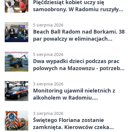
Pięćdziesiąt kobiet uczy się
samoobrony. W Radomiu ruszyły
bezpłatne warsztaty
5 sierpnia 2026
Beach Ball Radom nad Borkami. 38
par powalczy w eliminacjach
mistrzostw Polski
5 sierpnia 2026
Dwa wypadki dzieci podczas prac
polowych na Mazowszu - potrzebna
była pomoc LPR
3 sierpnia 2026
Monitoring ujawnił nieletnich z
alkoholem w Radomiu.
Interweniowała Straż Miejska
3 sierpnia 2026
Świętego Floriana zostanie
zamknięta. Kierowców czeka