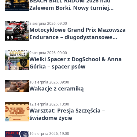
BEACH BALL RADOM 2026 nad
Zalewem Borki. Nowy turniej
siatkówki plażowej w Radomiu
8 sierpnia 2026, 09:00
Motocyklowe Grand Prix Mazowsza
Endurance – długodystansowe
wyścigi zespołowe
9 sierpnia 2026, 09:00
Wielki Spacer z DogSchool & Anna
Górka – spacer psów
10 sierpnia 2026, 09:00
Wakacje z ceramiką
12 sierpnia 2026, 13:00
Warsztat: Presja Szczęścia –
świadome życie
16 sierpnia 2026, 19:00