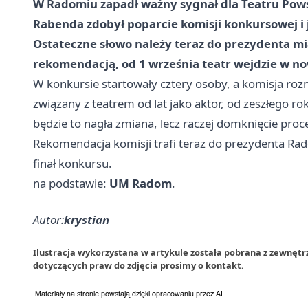
W Radomiu zapadł ważny sygnał dla Teatru Pow
Rabenda zdobył poparcie komisji konkursowej i
Ostateczne słowo należy teraz do prezydenta mia
rekomendacją, od 1 września teatr wejdzie w n
W konkursie startowały cztery osoby, a komisja ro
związany z teatrem od lat jako aktor, od zeszłego ro
będzie to nagła zmiana, lecz raczej domknięcie proce
Rekomendacja komisji trafi teraz do prezydenta Rad
finał konkursu.
na podstawie:
UM Radom
.
Autor:
krystian
Ilustracja wykorzystana w artykule została pobrana z zewnęt
dotyczących praw do zdjęcia prosimy o
kontakt
.