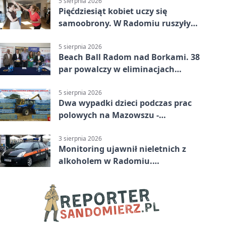
5 sierpnia 2026
Pięćdziesiąt kobiet uczy się
samoobrony. W Radomiu ruszyły
bezpłatne warsztaty
5 sierpnia 2026
Beach Ball Radom nad Borkami. 38
par powalczy w eliminacjach
mistrzostw Polski
5 sierpnia 2026
Dwa wypadki dzieci podczas prac
polowych na Mazowszu -
potrzebna była pomoc LPR
3 sierpnia 2026
Monitoring ujawnił nieletnich z
alkoholem w Radomiu.
Interweniowała Straż Miejska