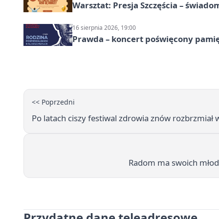
Warsztat: Presja Szczęścia – świado
16 sierpnia 2026, 19:00
Prawda – koncert poświęcony pamię
<< Poprzedni
Po latach ciszy festiwal zdrowia znów rozbrzmiał
Radom ma swoich młody
Przydatne dane teleadresowe