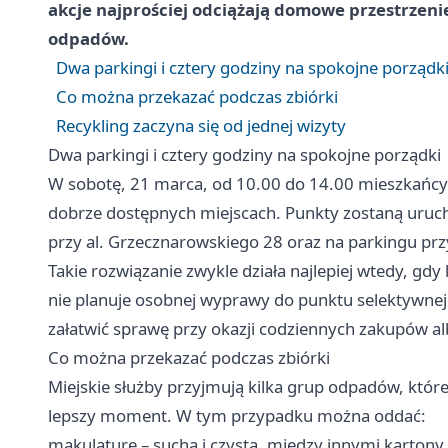
akcje najprościej odciążają domowe przestrzeni
odpadów.
Dwa parkingi i cztery godziny na spokojne porządk
Co można przekazać podczas zbiórki
Recykling zaczyna się od jednej wizyty
Dwa parkingi i cztery godziny na spokojne porządki
W sobotę, 21 marca, od 10.00 do 14.00 mieszkańcy
dobrze dostępnych miejscach. Punkty zostaną ur
przy al. Grzecznarowskiego 28 oraz na parkingu przy
Takie rozwiązanie zwykle działa najlepiej wtedy, gd
nie planuje osobnej wyprawy do punktu selektywnej z
załatwić sprawę przy okazji codziennych zakupów al
Co można przekazać podczas zbiórki
Miejskie służby przyjmują kilka grup odpadów, któr
lepszy moment. W tym przypadku można oddać:
makulaturę – suchą i czystą, między innymi kartony