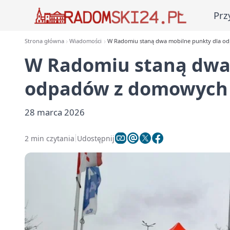
Prz
Strona główna
Wiadomości
W Radomiu staną dwa mobilne punkty dla 
W Radomiu staną dwa 
odpadów z domowych
28 marca 2026
2 min czytania
Udostępnij