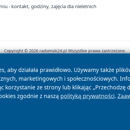
 - kontakt, godziny, zajęcia dla nieletnich
Copyright © 2026 radomski24.pl Wszystkie prawa zastrzeżone.
es, aby działała prawidłowo. Używamy także plik
News
Autorzy
Polityka Prywatności
Polityka Cookie
cznych, marketingowych i społecznościowych. Inf
 korzystanie ze strony lub klikając „Przechodzę 
ookies zgodnie z naszą
polityką prywatności
.
Zaaw