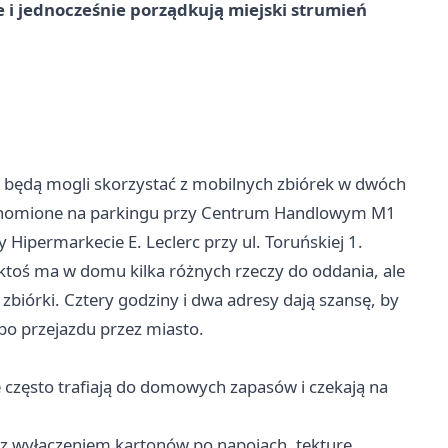
e i jednocześnie porządkują miejski strumień
i
 będą mogli skorzystać z mobilnych zbiórek w dwóch
uchomione na parkingu przy Centrum Handlowym M1
 Hipermarkecie E. Leclerc przy ul. Toruńskiej 1.
y ktoś ma w domu kilka różnych rzeczy do oddania, ale
biórki. Cztery godziny i dwa adresy dają szansę, by
bo przejazdu przez miasto.
e często trafiają do domowych zapasów i czekają na
 z wyłączeniem kartonów po napojach, tekturę,