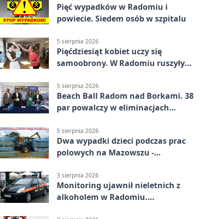
Pięć wypadków w Radomiu i
powiecie. Siedem osób w szpitalu
5 sierpnia 2026
Pięćdziesiąt kobiet uczy się
samoobrony. W Radomiu ruszyły
bezpłatne warsztaty
5 sierpnia 2026
Beach Ball Radom nad Borkami. 38
par powalczy w eliminacjach
mistrzostw Polski
5 sierpnia 2026
Dwa wypadki dzieci podczas prac
polowych na Mazowszu -
potrzebna była pomoc LPR
3 sierpnia 2026
Monitoring ujawnił nieletnich z
alkoholem w Radomiu.
Interweniowała Straż Miejska