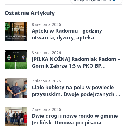
Ostatnie Artykuły
8 sierpnia 2026
Apteki w Radomiu - godziny
otwarcia, dyżury, apteka
całodobowa
8 sierpnia 2026
[PIŁKA NOŻNA] Radomiak Radom –
Górnik Zabrze 1:3 w PKO BP
Ekstraklasie. Debiutant z dwoma
golami pogrążył gospodarzy
7 sierpnia 2026
Ciało kobiety na polu w powiecie
przysuskim. Dwoje podejrzanych w
areszcie
7 sierpnia 2026
Dwie drogi i nowe rondo w gminie
Jedlińsk. Umowa podpisana