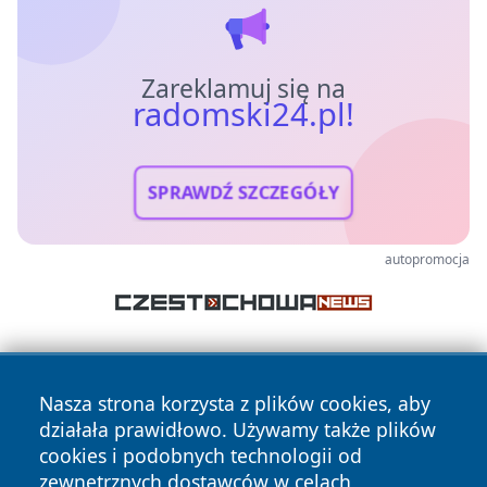
Zareklamuj się na
radomski24.pl!
SPRAWDŹ SZCZEGÓŁY
autopromocja
Nasza strona korzysta z plików cookies, aby
działała prawidłowo. Używamy także plików
cookies i podobnych technologii od
zewnętrznych dostawców w celach