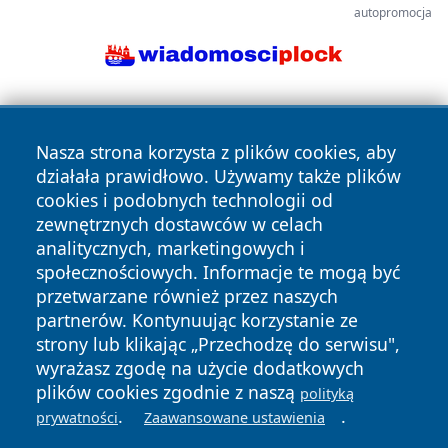
autopromocja
Nasza strona korzysta z plików cookies, aby
działała prawidłowo. Używamy także plików
cookies i podobnych technologii od
zewnętrznych dostawców w celach
Copyright © 2026 radomski24.pl Wszystkie prawa
analitycznych, marketingowych i
zastrzeżone.
społecznościowych. Informacje te mogą być
przetwarzane również przez naszych
partnerów. Kontynuując korzystanie ze
Polityka
Polityka
News
Autorzy
strony lub klikając „Przechodzę do serwisu",
Prywatności
Cookies
wyrażasz zgodę na użycie dodatkowych
plików cookies zgodnie z naszą
polityką
.
.
prywatności
Zaawansowane ustawienia