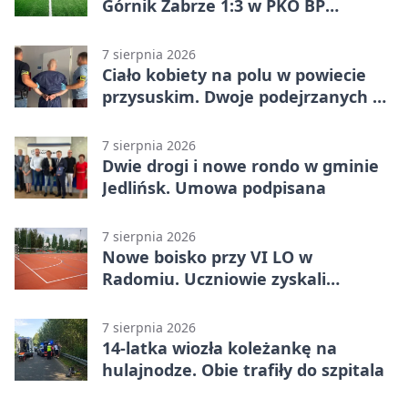
Górnik Zabrze 1:3 w PKO BP
Ekstraklasie. Debiutant z dwoma
golami pogrążył gospodarzy
7 sierpnia 2026
Ciało kobiety na polu w powiecie
przysuskim. Dwoje podejrzanych w
areszcie
7 sierpnia 2026
Dwie drogi i nowe rondo w gminie
Jedlińsk. Umowa podpisana
7 sierpnia 2026
Nowe boisko przy VI LO w
Radomiu. Uczniowie zyskali
sportową bazę
7 sierpnia 2026
14-latka wiozła koleżankę na
hulajnodze. Obie trafiły do szpitala