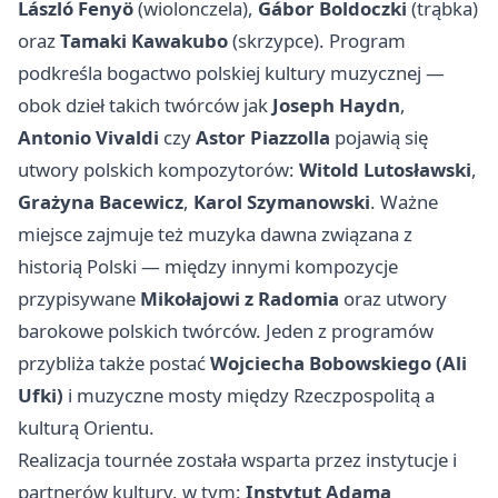
László Fenyö
(wiolonczela),
Gábor Boldoczki
(trąbka)
oraz
Tamaki Kawakubo
(skrzypce). Program
podkreśla bogactwo polskiej kultury muzycznej —
obok dzieł takich twórców jak
Joseph Haydn
,
Antonio Vivaldi
czy
Astor Piazzolla
pojawią się
utwory polskich kompozytorów:
Witold Lutosławski
,
Grażyna Bacewicz
,
Karol Szymanowski
. Ważne
miejsce zajmuje też muzyka dawna związana z
historią Polski — między innymi kompozycje
przypisywane
Mikołajowi z Radomia
oraz utwory
barokowe polskich twórców. Jeden z programów
przybliża także postać
Wojciecha Bobowskiego (Ali
Ufki)
i muzyczne mosty między Rzeczpospolitą a
kulturą Orientu.
Realizacja tournée została wsparta przez instytucje i
partnerów kultury, w tym:
Instytut Adama