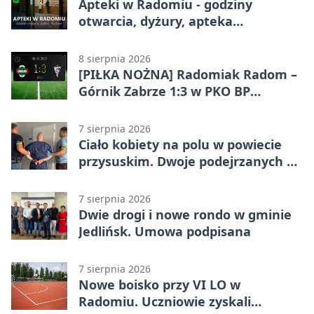
Apteki w Radomiu - godziny
otwarcia, dyżury, apteka
całodobowa
8 sierpnia 2026
[PIŁKA NOŻNA] Radomiak Radom –
Górnik Zabrze 1:3 w PKO BP
Ekstraklasie. Debiutant z dwoma
golami pogrążył gospodarzy
7 sierpnia 2026
Ciało kobiety na polu w powiecie
przysuskim. Dwoje podejrzanych w
areszcie
7 sierpnia 2026
Dwie drogi i nowe rondo w gminie
Jedlińsk. Umowa podpisana
7 sierpnia 2026
Nowe boisko przy VI LO w
Radomiu. Uczniowie zyskali