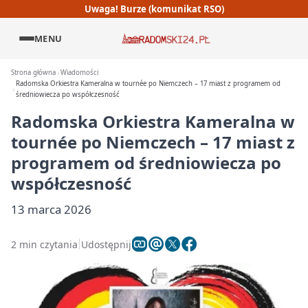
Uwaga! Burze (komunikat RSO)
MENU
Strona główna
Wiadomości
Radomska Orkiestra Kameralna w tournée po Niemczech – 17 miast z programem od
średniowiecza po współczesność
Radomska Orkiestra Kameralna w
tournée po Niemczech – 17 miast z
programem od średniowiecza po
współczesność
13 marca 2026
2 min czytania
Udostępnij