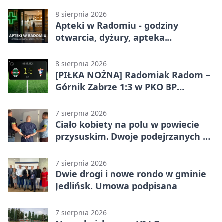
8 sierpnia 2026
Apteki w Radomiu - godziny
otwarcia, dyżury, apteka
całodobowa
8 sierpnia 2026
[PIŁKA NOŻNA] Radomiak Radom –
Górnik Zabrze 1:3 w PKO BP
Ekstraklasie. Debiutant z dwoma
golami pogrążył gospodarzy
7 sierpnia 2026
Ciało kobiety na polu w powiecie
przysuskim. Dwoje podejrzanych w
areszcie
7 sierpnia 2026
Dwie drogi i nowe rondo w gminie
Jedlińsk. Umowa podpisana
7 sierpnia 2026