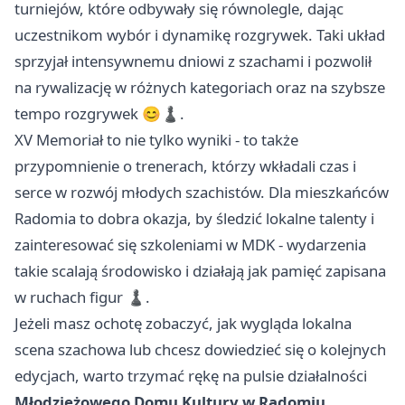
turniejów, które odbywały się równolegle, dając
uczestnikom wybór i dynamikę rozgrywek. Taki układ
sprzyjał intensywnemu dniowi z szachami i pozwolił
na rywalizację w różnych kategoriach oraz na szybsze
tempo rozgrywek 😊♟️.
XV Memoriał to nie tylko wyniki - to także
przypomnienie o trenerach, którzy wkładali czas i
serce w rozwój młodych szachistów. Dla mieszkańców
Radomia to dobra okazja, by śledzić lokalne talenty i
zainteresować się szkoleniami w MDK - wydarzenia
takie scalają środowisko i działają jak pamięć zapisana
w ruchach figur ♟️.
Jeżeli masz ochotę zobaczyć, jak wygląda lokalna
scena szachowa lub chcesz dowiedzieć się o kolejnych
edycjach, warto trzymać rękę na pulsie działalności
Młodzieżowego Domu Kultury w Radomiu
.