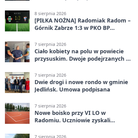
całodobowa
8 sierpnia 2026
[PIŁKA NOŻNA] Radomiak Radom –
Górnik Zabrze 1:3 w PKO BP
Ekstraklasie. Debiutant z dwoma
golami pogrążył gospodarzy
7 sierpnia 2026
Ciało kobiety na polu w powiecie
przysuskim. Dwoje podejrzanych w
areszcie
7 sierpnia 2026
Dwie drogi i nowe rondo w gminie
Jedlińsk. Umowa podpisana
7 sierpnia 2026
Nowe boisko przy VI LO w
Radomiu. Uczniowie zyskali
sportową bazę
7 sierpnia 2026