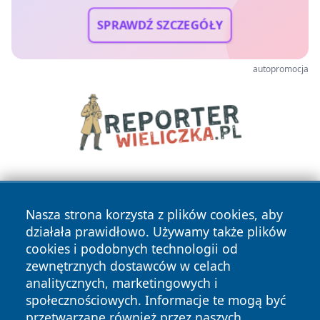
SPRAWDŹ SZCZEGÓŁY
autopromocja
Nasza strona korzysta z plików cookies, aby
działała prawidłowo. Używamy także plików
cookies i podobnych technologii od
zewnętrznych dostawców w celach
Copyright © 2026 radomski24.pl Wszystkie prawa
analitycznych, marketingowych i
zastrzeżone.
społecznościowych. Informacje te mogą być
przetwarzane również przez naszych