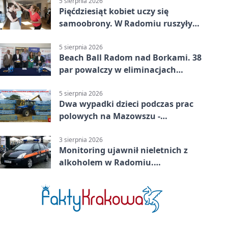
5 sierpnia 2026
Pięćdziesiąt kobiet uczy się
samoobrony. W Radomiu ruszyły
bezpłatne warsztaty
5 sierpnia 2026
Beach Ball Radom nad Borkami. 38
par powalczy w eliminacjach
mistrzostw Polski
5 sierpnia 2026
Dwa wypadki dzieci podczas prac
polowych na Mazowszu -
potrzebna była pomoc LPR
3 sierpnia 2026
Monitoring ujawnił nieletnich z
alkoholem w Radomiu.
Interweniowała Straż Miejska