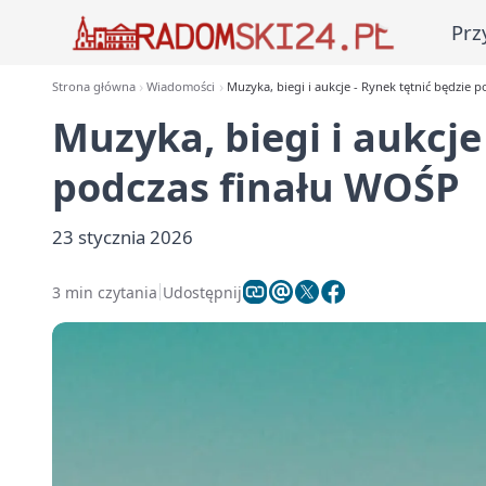
Prz
Strona główna
Wiadomości
Muzyka, biegi i aukcje - Rynek tętnić będzie 
Muzyka, biegi i aukcje
podczas finału WOŚP
23 stycznia 2026
3 min czytania
Udostępnij