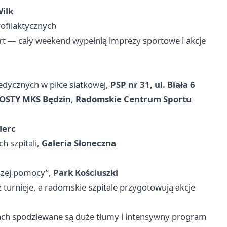
ilk
ofilaktycznych
rt — cały weekend wypełnią imprezy sportowe i akcje
dycznych w piłce siatkowej,
PSP nr 31, ul. Biała 6
OSTY MKS Będzin
,
Radomskie Centrum Sportu
lerc
h szpitali,
Galeria Słoneczna
wszej pomocy”,
Park Kościuszki
turnieje, a radomskie szpitale przygotowują akcje
ach spodziewane są duże tłumy i intensywny program