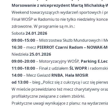
Morsowanie z wiceprezydent Martą Michalską‑W
Weekend towarzyszących wydarzeń sportowych i pr
Finał WOŚP w Radomiu to nie tylko niedzielny konce
zdrowotne. W programie są m.in.:
Sobota
24.01.2026
09:00–15:00
– Mistrzostwa Służb Mundurowych i Me
16:30
– mecz
PIERROT Czarni Radom – NOWAK‑M
Niedziela
25.01.2026
09:00–20:00
– Motoryzacyjny WOŚP,
Parking E.Lec
11:00–18:00
– Finał z udziałem
ŚL WOPR
i radomskic
14:00
– Mecz Gwiazd
RNBA
,
Hala MOSiR
od 13:00
– bieg „Policz się z cukrzycą i ucz się pier
W mieście przewidziano też mecz charytatywny oraz 
profilaktyczne związane z celem zbiórki.
Praktyczne uwagi wynikające z planu: na wydarzeni