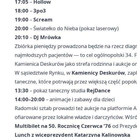
17:05
–
Hollow
18:00
–
3po3
19:00
–
Scream
20:00
– Światełko do Nieba (pokaz laserowy)
20:10
–
DJ Mrówka
Zbiórka pieniędzy prowadzona będzie na rzecz dia
najmłodszych pacjentów — to cel ogólnopolski 34. 
Kamienica Deskurów jako strefa rodzinna i aukcje on
W sąsiedztwie Rynku, w
Kamienicy Deskurów
, zap
taneczne, które potrwają przez większą część popo
13:30
– pokaz taneczny studia
RejDance
14:00–20:00
– animacje i zabawy dla dzieci
Radomski sztab prowadzi też aukcje na platformie Al
ofiarowane przez lokalne władze i darczyńców. Wśr
Multibilet na 50. Rocznicę Czerwca ’76
od Prezyd
Lunch z wiceprezydent Katarzyną Kalinowską