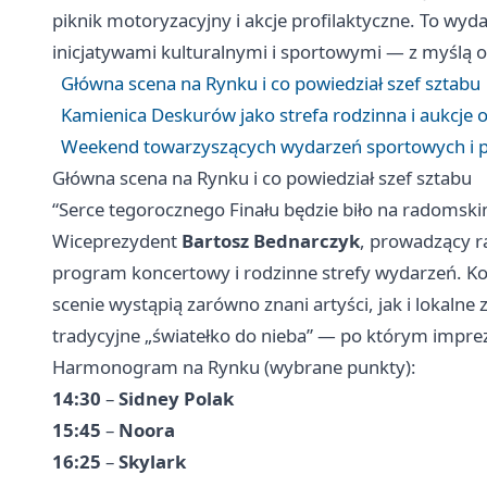
piknik motoryzacyjny i akcje profilaktyczne. To wyda
inicjatywami kulturalnymi i sportowymi — z myślą o
Główna scena na Rynku i co powiedział szef sztabu
Kamienica Deskurów jako strefa rodzinna i aukcje o
Weekend towarzyszących wydarzeń sportowych i p
Główna scena na Rynku i co powiedział szef sztabu
“Serce tegorocznego Finału będzie biło na radomsk
Wiceprezydent
Bartosz Bednarczyk
, prowadzący 
program koncertowy i rodzinne strefy wydarzeń. Ko
scenie wystąpią zarówno znani artyści, jak i lokaln
tradycyjne „światełko do nieba” — po którym impr
Harmonogram na Rynku (wybrane punkty):
14:30
–
Sidney Polak
15:45
–
Noora
16:25
–
Skylark