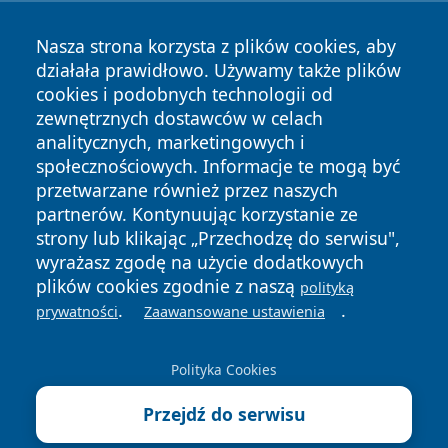
Nasza strona korzysta z plików cookies, aby
działała prawidłowo. Używamy także plików
cookies i podobnych technologii od
zewnętrznych dostawców w celach
analitycznych, marketingowych i
Copyright © 2026 radomski24.pl Wszystkie prawa
społecznościowych. Informacje te mogą być
zastrzeżone.
przetwarzane również przez naszych
partnerów. Kontynuując korzystanie ze
strony lub klikając „Przechodzę do serwisu",
Polityka
Polityka
News
Autorzy
wyrażasz zgodę na użycie dodatkowych
Prywatności
Cookies
plików cookies zgodnie z naszą
polityką
.
.
prywatności
Zaawansowane ustawienia
Polityka Cookies
Przejdź do serwisu