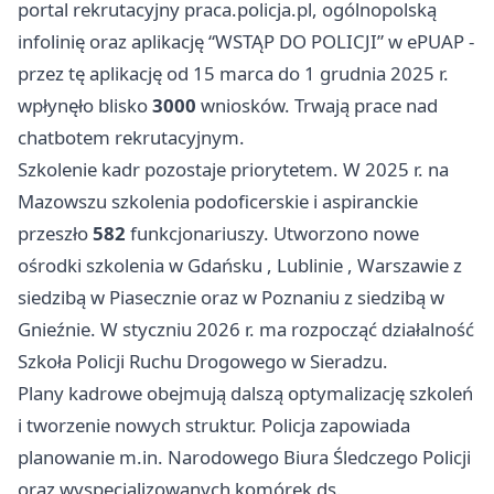
portal rekrutacyjny praca.policja.pl, ogólnopolską
infolinię oraz aplikację “WSTĄP DO POLICJI” w ePUAP -
przez tę aplikację od 15 marca do 1 grudnia 2025 r.
wpłynęło blisko
3000
wniosków. Trwają prace nad
chatbotem rekrutacyjnym.
Szkolenie kadr pozostaje priorytetem. W 2025 r. na
Mazowszu szkolenia podoficerskie i aspiranckie
przeszło
582
funkcjonariuszy. Utworzono nowe
ośrodki szkolenia w
Gdańsku
,
Lublinie
, Warszawie z
siedzibą w Piasecznie oraz w Poznaniu z siedzibą w
Gnieźnie. W styczniu 2026 r. ma rozpocząć działalność
Szkoła Policji Ruchu Drogowego w Sieradzu.
Plany kadrowe obejmują dalszą optymalizację szkoleń
i tworzenie nowych struktur. Policja zapowiada
planowanie m.in. Narodowego Biura Śledczego Policji
oraz wyspecjalizowanych komórek ds.