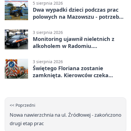
5 sierpnia 2026
Dwa wypadki dzieci podczas prac
polowych na Mazowszu - potrzebna
była pomoc LPR
3 sierpnia 2026
Monitoring ujawnił nieletnich z
alkoholem w Radomiu.
Interweniowała Straż Miejska
3 sierpnia 2026
Świętego Floriana zostanie
zamknięta. Kierowców czeka
objazd przez trzy ulice
<< Poprzedni
Nowa nawierzchnia na ul. Źródłowej - zakończono
drugi etap prac