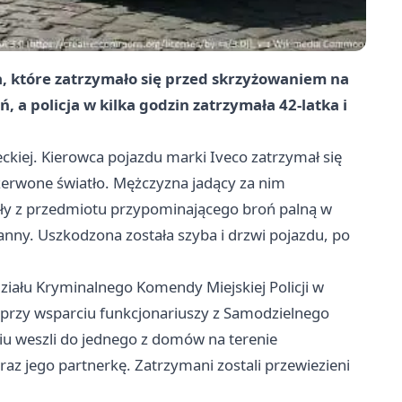
ta, które zatrzymało się przed skrzyżowaniem na
 a policja w kilka godzin zatrzymała 42-latka i
eckiej. Kierowca pojazdu marki Iveco zatrzymał się
erwone światło. Mężczyzna jadący za nim
zały z przedmiotu przypominającego broń palną w
ranny. Uszkodzona została szyba i drzwi pojazdu, po
działu Kryminalnego Komendy Miejskiej Policji w
 przy wsparciu funkcjonariuszy z Samodzielnego
iu weszli do jednego z domów na terenie
az jego partnerkę. Zatrzymani zostali przewiezieni