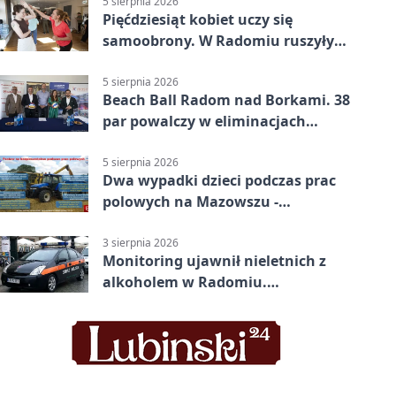
5 sierpnia 2026
Pięćdziesiąt kobiet uczy się
samoobrony. W Radomiu ruszyły
bezpłatne warsztaty
5 sierpnia 2026
Beach Ball Radom nad Borkami. 38
par powalczy w eliminacjach
mistrzostw Polski
5 sierpnia 2026
Dwa wypadki dzieci podczas prac
polowych na Mazowszu -
potrzebna była pomoc LPR
3 sierpnia 2026
Monitoring ujawnił nieletnich z
alkoholem w Radomiu.
Interweniowała Straż Miejska