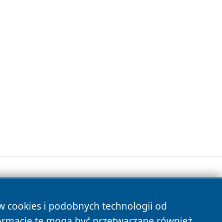
ów cookies i podobnych technologii od
s
ormacje te mogą być przetwarzane również