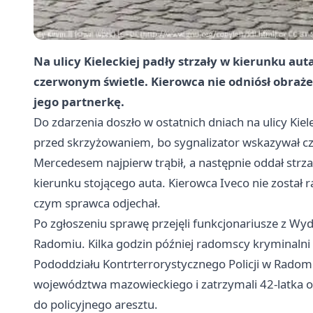
Na ulicy Kieleckiej padły strzały w kierunku au
czerwonym świetle. Kierowca nie odniósł obrażeń,
jego partnerkę.
Do zdarzenia doszło w ostatnich dniach na ulicy Kiel
przed skrzyżowaniem, bo sygnalizator wskazywał cz
Mercedesem najpierw trąbił, a następnie oddał str
kierunku stojącego auta. Kierowca Iveco nie został 
czym sprawca odjechał.
Po zgłoszeniu sprawę przejęli funkcjonariusze z Wy
Radomiu. Kilka godzin później radomscy kryminalni
Pododdziału Kontrterrorystycznego Policji w Radom
województwa mazowieckiego i zatrzymali 42-latka or
do policyjnego aresztu.