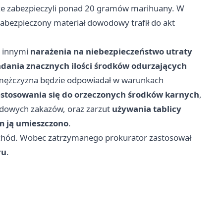
ze zabezpieczyli ponad 20 gramów marihuany. W
abezpieczony materiał dowodowy trafił do akt
y innymi
narażenia na niebezpieczeństwo utraty
adania znacznych ilości środków odurzających
że mężczyzna będzie odpowiadał w warunkach
estosowania się do orzeczonych środków karnych
,
owych zakazów, oraz zarzut
używania tablicy
ym ją umieszczono
.
achód. Wobec zatrzymanego prokurator zastosował
ru
.