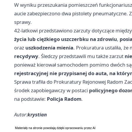
W wyniku przeszukania pomieszczeń funkcjonarius
aucie zabezpieczono dwa pistolety pneumatyczne. Z
sprawy.
42-latkowi przedstawiono zarzuty dotyczące międz
życia lub ciężkiego uszczerbku na zdrowiu
,
posi
oraz
uszkodzenia mienia
. Prokuratura ustaliła, 
recydywy
. Śledczy przedstawili mu także zarzut
ni
ponieważ kierował samochodem pomimo dwóch sąd
rejestracyjnej nie przypisanej do auta, na któr
Sprawa trafiła do Prokuratury Rejonowej Radom Z
środek zapobiegawczy w postaci
policyjnego dozo
na podstawie:
Policja Radom
.
Autor:
krystian