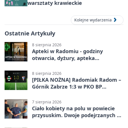
warsztaty krawieckie
Kolejne wydarzenia
Ostatnie Artykuły
8 sierpnia 2026
Apteki w Radomiu - godziny
otwarcia, dyżury, apteka
całodobowa
8 sierpnia 2026
[PIŁKA NOŻNA] Radomiak Radom –
Górnik Zabrze 1:3 w PKO BP
Ekstraklasie. Debiutant z dwoma
golami pogrążył gospodarzy
7 sierpnia 2026
Ciało kobiety na polu w powiecie
przysuskim. Dwoje podejrzanych w
areszcie