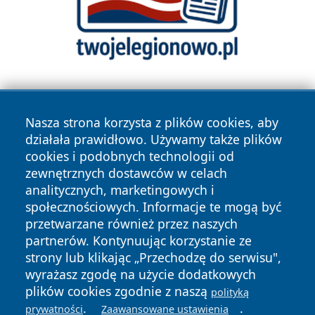
Nasza strona korzysta z plików cookies, aby
działała prawidłowo. Używamy także plików
cookies i podobnych technologii od
zewnętrznych dostawców w celach
Copyright © 2026 radomski24.pl Wszystkie prawa
analitycznych, marketingowych i
zastrzeżone.
społecznościowych. Informacje te mogą być
przetwarzane również przez naszych
partnerów. Kontynuując korzystanie ze
Polityka
Polityka
News
Autorzy
strony lub klikając „Przechodzę do serwisu",
Prywatności
Cookies
wyrażasz zgodę na użycie dodatkowych
plików cookies zgodnie z naszą
polityką
.
.
prywatności
Zaawansowane ustawienia