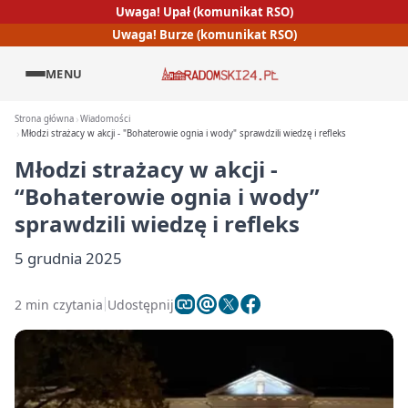
Uwaga! Upał (komunikat RSO)
Uwaga! Burze (komunikat RSO)
MENU
Strona główna
Wiadomości
Młodzi strażacy w akcji - "Bohaterowie ognia i wody" sprawdzili wiedzę i refleks
Młodzi strażacy w akcji -
“Bohaterowie ognia i wody”
sprawdzili wiedzę i refleks
5 grudnia 2025
2 min czytania
Udostępnij