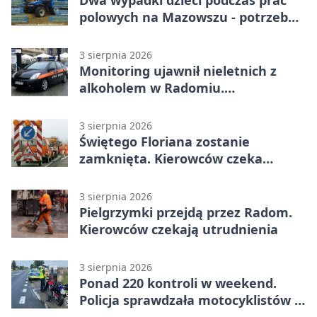
Dwa wypadki dzieci podczas prac
polowych na Mazowszu - potrzebna
była pomoc LPR
3 sierpnia 2026
Monitoring ujawnił nieletnich z
alkoholem w Radomiu.
Interweniowała Straż Miejska
3 sierpnia 2026
Świętego Floriana zostanie
zamknięta. Kierowców czeka
objazd przez trzy ulice
3 sierpnia 2026
Pielgrzymki przejdą przez Radom.
Kierowców czekają utrudnienia
3 sierpnia 2026
Ponad 220 kontroli w weekend.
Policja sprawdzała motocyklistów w