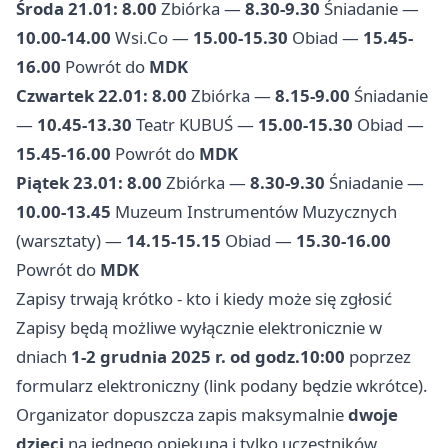
Środa 21.01:
8.00
Zbiórka —
8.30-9.30
Śniadanie —
10.00-14.00
Wsi.Co —
15.00-15.30
Obiad —
15.45-
16.00
Powrót do
MDK
Czwartek 22.01:
8.00
Zbiórka —
8.15-9.00
Śniadanie
—
10.45-13.30
Teatr KUBUŚ —
15.00-15.30
Obiad —
15.45-16.00
Powrót do
MDK
Piątek 23.01:
8.00
Zbiórka —
8.30-9.30
Śniadanie —
10.00-13.45
Muzeum Instrumentów Muzycznych
(warsztaty) —
14.15-15.15
Obiad —
15.30-16.00
Powrót do
MDK
Zapisy trwają krótko - kto i kiedy może się zgłosić
Zapisy będą możliwe wyłącznie elektronicznie w
dniach
1-2 grudnia 2025 r. od godz.10:00
poprzez
formularz elektroniczny (link podany będzie wkrótce).
Organizator dopuszcza zapis maksymalnie
dwoje
dzieci
na jednego opiekuna i tylko uczestników