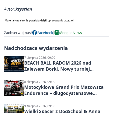
Autor:
krystian
Zaobserwuj nas!
Facebook
Google News
Nadchodzące wydarzenia
7 sierpnia 2026, 09:00
BEACH BALL RADOM 2026 nad
Zalewem Borki. Nowy turniej
siatkówki plażowej w Radomiu
8 sierpnia 2026, 09:00
Motocyklowe Grand Prix Mazowsza
Endurance – długodystansowe
wyścigi zespołowe
9 sierpnia 2026, 09:00
Wielki Spacer z DogSchool & Anna