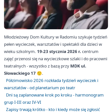
Młodzieżowy Dom Kultury w Radomiu szykuje tydzień
pełen wycieczek, warsztatów i spektakli dla dzieci w
wieku szkolnym.
19-23 stycznia 2026 r.
centrum
zajęć przenosi się na wycieczkowe szlaki i do pracowni
teatralnych - wszystko z bazą przy
MDK ul.
Słowackiego 17
🙂.
Półzimowisko 2026 rozkłada tydzień wycieczek i
warsztatów - od planetarium po teatr
Dni są zaplanowane krok po kroku - harmonogram
grup I-III oraz IV-VI
Zapisy trwają krótko - kto i kiedy może się zgłosić