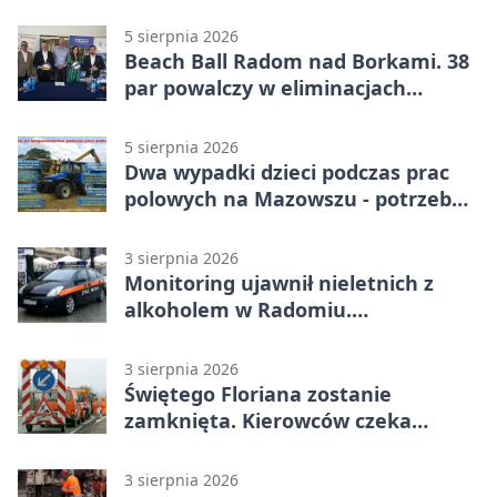
bezpłatne warsztaty
5 sierpnia 2026
Beach Ball Radom nad Borkami. 38
par powalczy w eliminacjach
mistrzostw Polski
5 sierpnia 2026
Dwa wypadki dzieci podczas prac
polowych na Mazowszu - potrzebna
była pomoc LPR
3 sierpnia 2026
Monitoring ujawnił nieletnich z
alkoholem w Radomiu.
Interweniowała Straż Miejska
3 sierpnia 2026
Świętego Floriana zostanie
zamknięta. Kierowców czeka
objazd przez trzy ulice
3 sierpnia 2026