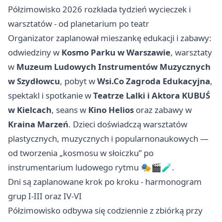
Półzimowisko 2026 rozkłada tydzień wycieczek i
warsztatów - od planetarium po teatr
Organizator zaplanował mieszankę edukacji i zabawy:
odwiedziny w
Kosmo Parku w Warszawie
, warsztaty
w
Muzeum Ludowych Instrumentów Muzycznych
w Szydłowcu
, pobyt w
Wsi.Co Zagroda Edukacyjna
,
spektakl i spotkanie w
Teatrze Lalki i Aktora KUBUŚ
w Kielcach
, seans w
Kino Helios
oraz zabawy w
Kraina Marzeń
. Dzieci doświadczą warsztatów
plastycznych, muzycznych i popularnonaukowych —
od tworzenia „kosmosu w słoiczku” po
instrumentarium ludowego rytmu 🎭🎬🧪.
Dni są zaplanowane krok po kroku - harmonogram
grup I-III oraz IV-VI
Półzimowisko odbywa się codziennie z zbiórką przy