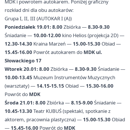
MDK i powrotem autokarem. Poniżej graficzny
rozkład dni dla obu autokarów:
Grupa I, II, III (AUTOKAR I (A))
Poniedziałek 19.01:
8.00
Zbiórka —
8.30-9.30
Śniadanie —
10.00-12.00
kino Helios (projekcja 2D) —
12.30-14.30
Kraina Marzeń —
15.00-15.30
Obiad —
15.45-16.00
Powrót autokarem do
MDK ul.
Słowackiego 17
Wtorek 20.01:
8.00
Zbiórka —
8.30-9.30
Śniadanie —
10.00-13.45
Muzeum Instrumentów Muzycznych
(warsztaty) —
14.15-15.15
Obiad —
15.30-16.00
Powrót do
MDK
Środa 21.01:
8.00
Zbiórka —
8.15-9.00
Śniadanie —
10.45-13.30
Teatr KUBUŚ (spektakl, spotkanie z
aktorem, pracownia plastyczna) —
15.00-15.30
Obiad
—
15.45-16.00
Powrót do
MDK