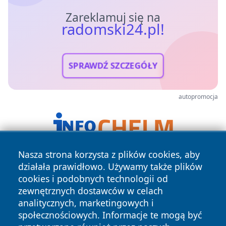
Zareklamuj się na
radomski24.pl!
SPRAWDŹ SZCZEGÓŁY
autopromocja
Nasza strona korzysta z plików cookies, aby
działała prawidłowo. Używamy także plików
cookies i podobnych technologii od
zewnętrznych dostawców w celach
analitycznych, marketingowych i
społecznościowych. Informacje te mogą być
Copyright © 2026 radomski24.pl Wszystkie prawa