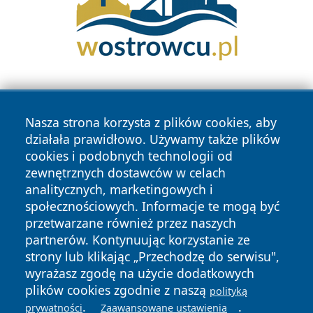
Nasza strona korzysta z plików cookies, aby
działała prawidłowo. Używamy także plików
cookies i podobnych technologii od
zewnętrznych dostawców w celach
Copyright © 2026 radomski24.pl Wszystkie prawa
analitycznych, marketingowych i
zastrzeżone.
społecznościowych. Informacje te mogą być
przetwarzane również przez naszych
partnerów. Kontynuując korzystanie ze
Polityka
Polityka
News
Autorzy
strony lub klikając „Przechodzę do serwisu",
Prywatności
Cookies
wyrażasz zgodę na użycie dodatkowych
plików cookies zgodnie z naszą
polityką
.
.
prywatności
Zaawansowane ustawienia