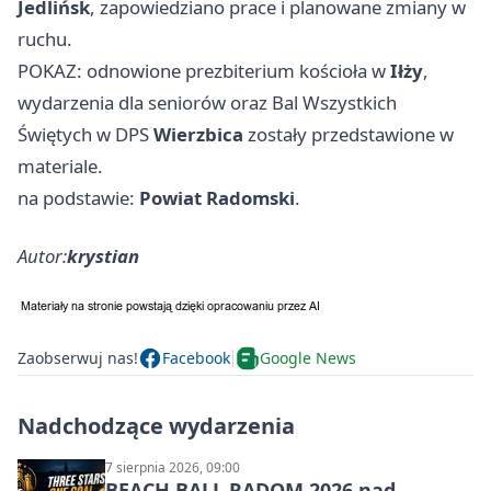
Jedlińsk
, zapowiedziano prace i planowane zmiany w
ruchu.
POKAZ: odnowione prezbiterium kościoła w
Iłży
,
wydarzenia dla seniorów oraz Bal Wszystkich
Świętych w DPS
Wierzbica
zostały przedstawione w
materiale.
na podstawie:
Powiat Radomski
.
Autor:
krystian
Zaobserwuj nas!
Facebook
Google News
Nadchodzące wydarzenia
7 sierpnia 2026, 09:00
BEACH BALL RADOM 2026 nad