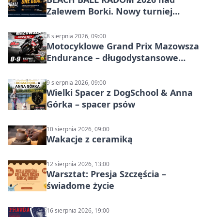
Zalewem Borki. Nowy turniej
siatkówki plażowej w Radomiu
8 sierpnia 2026, 09:00
Motocyklowe Grand Prix Mazowsza
Endurance – długodystansowe
wyścigi zespołowe
9 sierpnia 2026, 09:00
Wielki Spacer z DogSchool & Anna
Górka – spacer psów
10 sierpnia 2026, 09:00
Wakacje z ceramiką
12 sierpnia 2026, 13:00
Warsztat: Presja Szczęścia –
świadome życie
16 sierpnia 2026, 19:00