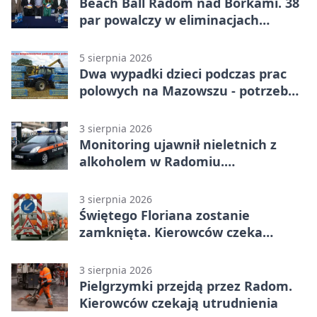
Beach Ball Radom nad Borkami. 38
par powalczy w eliminacjach
mistrzostw Polski
5 sierpnia 2026
Dwa wypadki dzieci podczas prac
polowych na Mazowszu - potrzebna
była pomoc LPR
3 sierpnia 2026
Monitoring ujawnił nieletnich z
alkoholem w Radomiu.
Interweniowała Straż Miejska
3 sierpnia 2026
Świętego Floriana zostanie
zamknięta. Kierowców czeka
objazd przez trzy ulice
3 sierpnia 2026
Pielgrzymki przejdą przez Radom.
Kierowców czekają utrudnienia