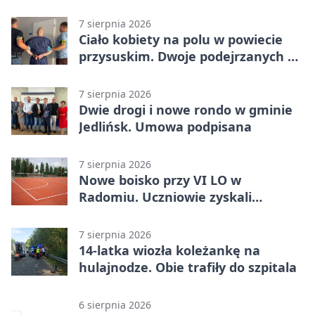
Ekstraklasie. Debiutant z dwoma
golami pogrążył gospodarzy
7 sierpnia 2026
Ciało kobiety na polu w powiecie
przysuskim. Dwoje podejrzanych w
areszcie
7 sierpnia 2026
Dwie drogi i nowe rondo w gminie
Jedlińsk. Umowa podpisana
7 sierpnia 2026
Nowe boisko przy VI LO w
Radomiu. Uczniowie zyskali
sportową bazę
7 sierpnia 2026
14-latka wiozła koleżankę na
hulajnodze. Obie trafiły do szpitala
6 sierpnia 2026