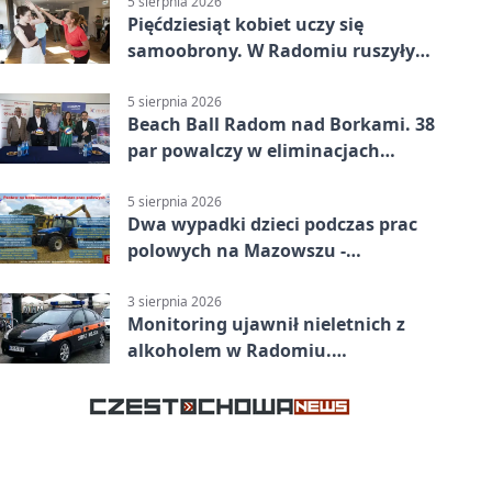
5 sierpnia 2026
Pięćdziesiąt kobiet uczy się
samoobrony. W Radomiu ruszyły
bezpłatne warsztaty
5 sierpnia 2026
Beach Ball Radom nad Borkami. 38
par powalczy w eliminacjach
mistrzostw Polski
5 sierpnia 2026
Dwa wypadki dzieci podczas prac
polowych na Mazowszu -
potrzebna była pomoc LPR
3 sierpnia 2026
Monitoring ujawnił nieletnich z
alkoholem w Radomiu.
Interweniowała Straż Miejska