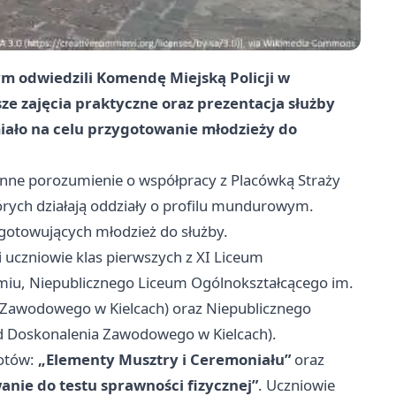
m odwiedzili Komendę Miejską Policji w
e zajęcia praktyczne oraz prezentacja służby
iało na celu przygotowanie młodzieży do
onne porozumienie o współpracy z Placówką Straży
órych działają oddziały o profilu mundurowym.
gotowujących młodzież do służby.
 uczniowie klas pierwszych z XI Liceum
miu, Niepublicznego Liceum Ogólnokształcącego im.
 Zawodowego w Kielcach) oraz Niepublicznego
d Doskonalenia Zawodowego w Kielcach).
iotów:
„Elementy Musztry i Ceremoniału”
oraz
anie do testu sprawności fizycznej”
. Uczniowie