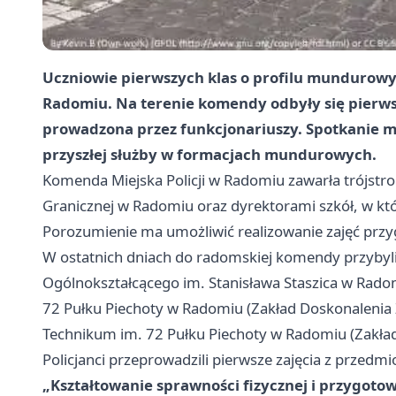
Uczniowie pierwszych klas o profilu mundurowy
Radomiu. Na terenie komendy odbyły się pierwsz
prowadzona przez funkcjonariuszy. Spotkanie m
przyszłej służby w formacjach mundurowych.
Komenda Miejska Policji w Radomiu zawarła trójstr
Granicznej w Radomiu oraz dyrektorami szkół, w kt
Porozumienie ma umożliwić realizowanie zajęć przy
W ostatnich dniach do radomskiej komendy przybyli
Ogólnokształcącego im. Stanisława Staszica w Rado
72 Pułku Piechoty w Radomiu (Zakład Doskonalenia
Technikum im. 72 Pułku Piechoty w Radomiu (Zakła
Policjanci przeprowadzili pierwsze zajęcia z przedm
„Kształtowanie sprawności fizycznej i przygotow