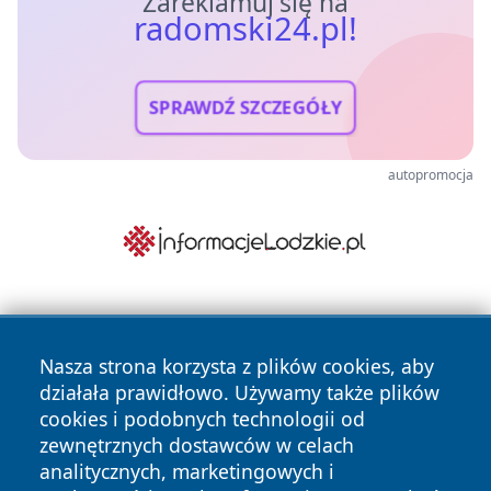
Zareklamuj się na
radomski24.pl!
SPRAWDŹ SZCZEGÓŁY
autopromocja
Nasza strona korzysta z plików cookies, aby
działała prawidłowo. Używamy także plików
cookies i podobnych technologii od
zewnętrznych dostawców w celach
Copyright © 2026 radomski24.pl Wszystkie prawa
analitycznych, marketingowych i
zastrzeżone.