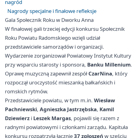
nagród
Nagrody specjalne i finałowe refleksje
Gala Społecznik Roku w Dworku Anna
W finałowej gali trzeciej edycji konkursu Społecznik
Roku Powiatu Radomskiego wzięli udział
przedstawiciele samorządów i organizacji.
Wydarzenie zorganizował Powiatowy Instytut Kultury
przy wsparciu starosty i sponsora,
Banku Millenium
.
Oprawę muzyczną zapewnił zespół
CzarNina
, który
rozpoczął uroczystość mieszanką bałkańskich i
romskich rytmów.
Przedstawiciele powiatu, w tym m.in.
Wiesław
Pachniewski
,
Agnieszka Jastrzębska
,
Kamil
Dziewierz
i
Leszek Margas
, pojawili się razem z
radnymi powiatowymi i członkami zarządu. Kapituła
konkursu rozpatrzyła łącznie
37 zgłoszeń
w sześciu