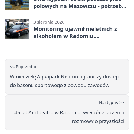
polowych na Mazowszu - potrzebna
była pomoc LPR
3 sierpnia 2026
Monitoring ujawnił nieletnich z
alkoholem w Radomiu.
Interweniowała Straż Miejska
<< Poprzedni
W niedzielę Aquapark Neptun ograniczy dostęp
do basenu sportowego z powodu zawodów
Następny >>
45 lat Amfiteatru w Radomiu: wieczór z jazzem i
rozmowy o przyszłości