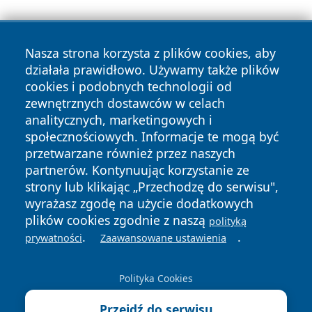
Nasza strona korzysta z plików cookies, aby
działała prawidłowo. Używamy także plików
cookies i podobnych technologii od
zewnętrznych dostawców w celach
Copyright © 2026 radomski24.pl Wszystkie prawa
analitycznych, marketingowych i
zastrzeżone.
społecznościowych. Informacje te mogą być
przetwarzane również przez naszych
partnerów. Kontynuując korzystanie ze
Polityka
Polityka
News
Autorzy
strony lub klikając „Przechodzę do serwisu",
Prywatności
Cookies
wyrażasz zgodę na użycie dodatkowych
plików cookies zgodnie z naszą
polityką
.
.
prywatności
Zaawansowane ustawienia
Polityka Cookies
Przejdź do serwisu