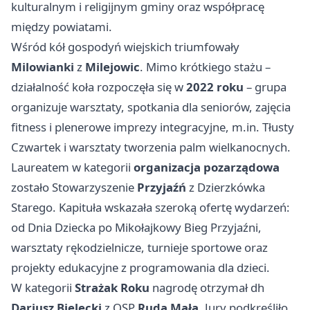
kulturalnym i religijnym gminy oraz współpracę
między powiatami.
Wśród kół gospodyń wiejskich triumfowały
Milowianki
z
Milejowic
. Mimo krótkiego stażu –
działalność koła rozpoczęła się w
2022 roku
– grupa
organizuje warsztaty, spotkania dla seniorów, zajęcia
fitness i plenerowe imprezy integracyjne, m.in. Tłusty
Czwartek i warsztaty tworzenia palm wielkanocnych.
Laureatem w kategorii
organizacja pozarządowa
zostało Stowarzyszenie
Przyjaźń
z Dzierzkówka
Starego. Kapituła wskazała szeroką ofertę wydarzeń:
od Dnia Dziecka po Mikołajkowy Bieg Przyjaźni,
warsztaty rękodzielnicze, turnieje sportowe oraz
projekty edukacyjne z programowania dla dzieci.
W kategorii
Strażak Roku
nagrodę otrzymał dh
Dariusz Bielecki
z OSP
Ruda Mała
. Jury podkreśliło