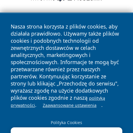
Nasza strona korzysta z plików cookies, aby
działała prawidłowo. Używamy także plików
cookies i podobnych technologii od
zewnętrznych dostawców w celach
Copyright © 2026 radomski24.pl Wszystkie prawa
analitycznych, marketingowych i
zastrzeżone.
społecznościowych. Informacje te mogą być
przetwarzane również przez naszych
partnerów. Kontynuując korzystanie ze
Polityka
Polityka
News
Autorzy
strony lub klikając „Przechodzę do serwisu",
Prywatności
Cookies
wyrażasz zgodę na użycie dodatkowych
plików cookies zgodnie z naszą
polityką
.
.
prywatności
Zaawansowane ustawienia
Polityka Cookies