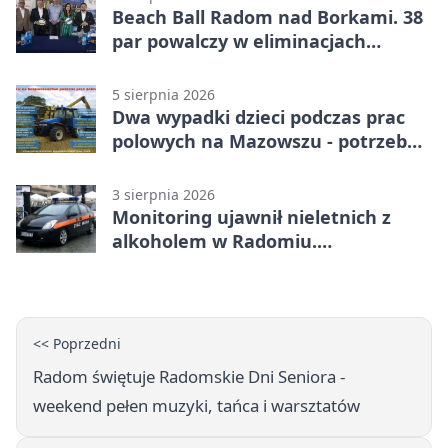
Beach Ball Radom nad Borkami. 38
par powalczy w eliminacjach
mistrzostw Polski
5 sierpnia 2026
Dwa wypadki dzieci podczas prac
polowych na Mazowszu - potrzebna
była pomoc LPR
3 sierpnia 2026
Monitoring ujawnił nieletnich z
alkoholem w Radomiu.
Interweniowała Straż Miejska
<< Poprzedni
Radom świętuje Radomskie Dni Seniora -
weekend pełen muzyki, tańca i warsztatów