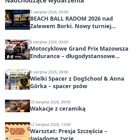
Nadchodzące wydarzenia
7 sierpnia 2026, 09:00
BEACH BALL RADOM 2026 nad
Zalewem Borki. Nowy turniej
siatkówki plażowej w Radomiu
8 sierpnia 2026, 09:00
Motocyklowe Grand Prix Mazowsza
Endurance – długodystansowe
wyścigi zespołowe
9 sierpnia 2026, 09:00
Wielki Spacer z DogSchool & Anna
Górka – spacer psów
10 sierpnia 2026, 09:00
Wakacje z ceramiką
12 sierpnia 2026, 13:00
Warsztat: Presja Szczęścia –
świadome życie