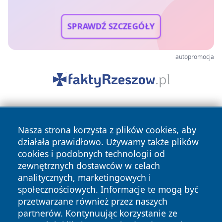
SPRAWDŹ SZCZEGÓŁY
autopromocja
Nasza strona korzysta z plików cookies, aby
działała prawidłowo. Używamy także plików
cookies i podobnych technologii od
zewnętrznych dostawców w celach
Copyright © 2026 radomski24.pl Wszystkie prawa
analitycznych, marketingowych i
zastrzeżone.
społecznościowych. Informacje te mogą być
przetwarzane również przez naszych
partnerów. Kontynuując korzystanie ze
Polityka
Polityka
News
Autorzy