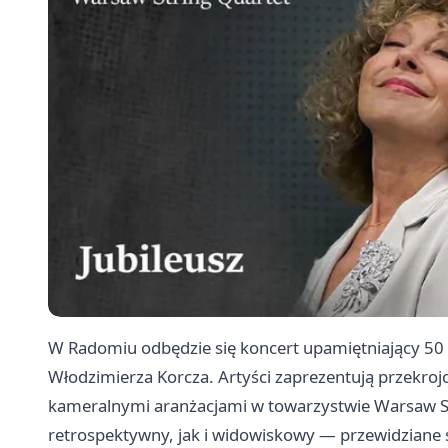
W Radomiu odbędzie się koncert upamiętniający 50 la
Włodzimierza Korcza. Artyści zaprezentują przekro
kameralnymi aranżacjami w towarzystwie Warsaw S
retrospektywny, jak i widowiskowy — przewidziane 