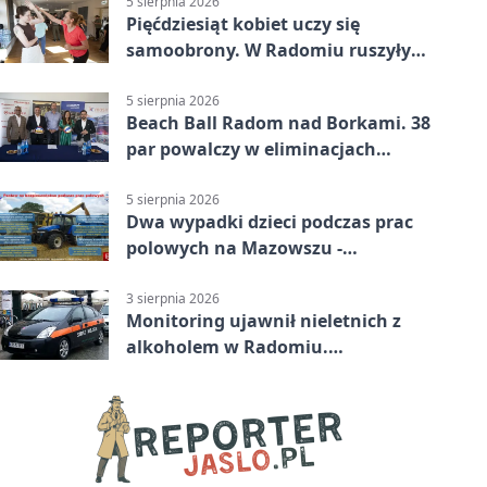
5 sierpnia 2026
Pięćdziesiąt kobiet uczy się
samoobrony. W Radomiu ruszyły
bezpłatne warsztaty
5 sierpnia 2026
Beach Ball Radom nad Borkami. 38
par powalczy w eliminacjach
mistrzostw Polski
5 sierpnia 2026
Dwa wypadki dzieci podczas prac
polowych na Mazowszu -
potrzebna była pomoc LPR
3 sierpnia 2026
Monitoring ujawnił nieletnich z
alkoholem w Radomiu.
Interweniowała Straż Miejska