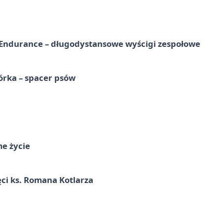
Endurance – długodystansowe wyścigi zespołowe
órka – spacer psów
me życie
ci ks. Romana Kotlarza