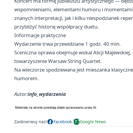
Koncert ma formę jubileuszu artystycznego — będzi
wspomnieniami, elementami humoru i momentami w
znanych interpretacji, jak i kilku niespodzianek rep
przybliżyć historię współpracy duetu.
Informacje praktyczne
Wydarzenie trwa przewidziane 1 godz. 40 min.
Sceniczna oprawa obejmuje wokal Alicji Majewskie
towarzyszenie Warsaw String Quartet.
Na wieczorze spodziewana jest mieszanka klasyczne
humorem.
Autor:
info_wydarzenia
Zaobserwuj nas!
Facebook
Google News