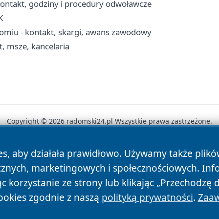
ntakt, godziny i procedury odwoławcze
K
omiu - kontakt, skargi, awans zawodowy
t, msze, kancelaria
Copyright © 2026 radomski24.pl Wszystkie prawa zastrzeżone.
es, aby działała prawidłowo. Używamy także plik
News
Autorzy
Polityka Prywatności
Polityka Cookie
cznych, marketingowych i społecznościowych. Inf
 korzystanie ze strony lub klikając „Przechodzę 
ookies zgodnie z naszą
polityką prywatności
.
Zaaw