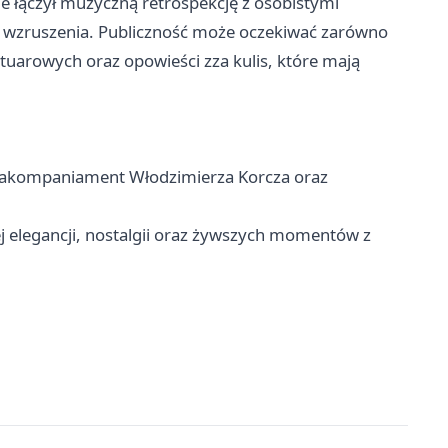
e łączył muzyczną retrospekcję z osobistymi
zruszenia. Publiczność może oczekiwać zarówno
ertuarowych oraz opowieści zza kulis, które mają
j, akompaniament Włodzimierza Korcza oraz
j elegancji, nostalgii oraz żywszych momentów z