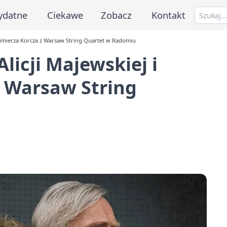
ydatne
Ciekawe
Zobacz
Kontakt
dzimierza Korcza z Warsaw String Quartet w Radomiu
licji Majewskiej i
z Warsaw String