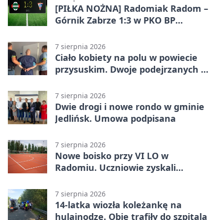
[PIŁKA NOŻNA] Radomiak Radom –
Górnik Zabrze 1:3 w PKO BP
Ekstraklasie. Debiutant z dwoma
golami pogrążył gospodarzy
7 sierpnia 2026
Ciało kobiety na polu w powiecie
przysuskim. Dwoje podejrzanych w
areszcie
7 sierpnia 2026
Dwie drogi i nowe rondo w gminie
Jedlińsk. Umowa podpisana
7 sierpnia 2026
Nowe boisko przy VI LO w
Radomiu. Uczniowie zyskali
sportową bazę
7 sierpnia 2026
14-latka wiozła koleżankę na
hulajnodze. Obie trafiły do szpitala