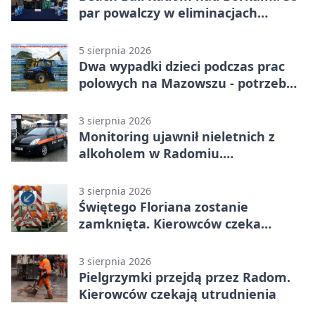
par powalczy w eliminacjach
mistrzostw Polski
5 sierpnia 2026
Dwa wypadki dzieci podczas prac
polowych na Mazowszu - potrzebna
była pomoc LPR
3 sierpnia 2026
Monitoring ujawnił nieletnich z
alkoholem w Radomiu.
Interweniowała Straż Miejska
3 sierpnia 2026
Świętego Floriana zostanie
zamknięta. Kierowców czeka
objazd przez trzy ulice
3 sierpnia 2026
Pielgrzymki przejdą przez Radom.
Kierowców czekają utrudnienia