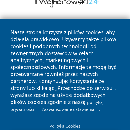
Nasza strona korzysta z plików cookies, aby
działała prawidłowo. Używamy także plików
cookies i podobnych technologii od
zewnętrznych dostawców w celach
Copyright © 2026 radomski24.pl Wszystkie prawa
analitycznych, marketingowych i
zastrzeżone.
społecznościowych. Informacje te mogą być
przetwarzane również przez naszych
partnerów. Kontynuując korzystanie ze
Polityka
Polityka
News
Autorzy
strony lub klikając „Przechodzę do serwisu",
Prywatności
Cookies
wyrażasz zgodę na użycie dodatkowych
plików cookies zgodnie z naszą
polityką
.
.
prywatności
Zaawansowane ustawienia
Polityka Cookies