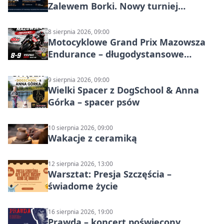
Zalewem Borki. Nowy turniej
siatkówki plażowej w Radomiu
8 sierpnia 2026, 09:00
Motocyklowe Grand Prix Mazowsza
Endurance – długodystansowe
wyścigi zespołowe
9 sierpnia 2026, 09:00
Wielki Spacer z DogSchool & Anna
Górka – spacer psów
10 sierpnia 2026, 09:00
Wakacje z ceramiką
12 sierpnia 2026, 13:00
Warsztat: Presja Szczęścia –
świadome życie
16 sierpnia 2026, 19:00
Prawda – koncert poświęcony