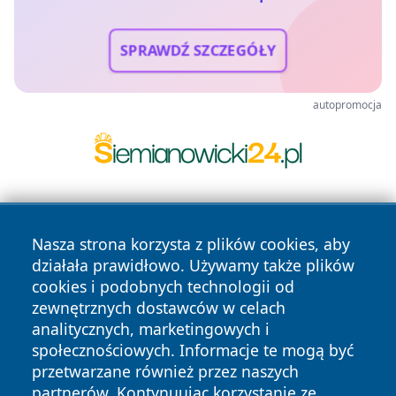
SPRAWDŹ SZCZEGÓŁY
autopromocja
Nasza strona korzysta z plików cookies, aby
działała prawidłowo. Używamy także plików
cookies i podobnych technologii od
zewnętrznych dostawców w celach
Copyright © 2026 radomski24.pl Wszystkie prawa
analitycznych, marketingowych i
zastrzeżone.
społecznościowych. Informacje te mogą być
przetwarzane również przez naszych
partnerów. Kontynuując korzystanie ze
Polityka
Polityka