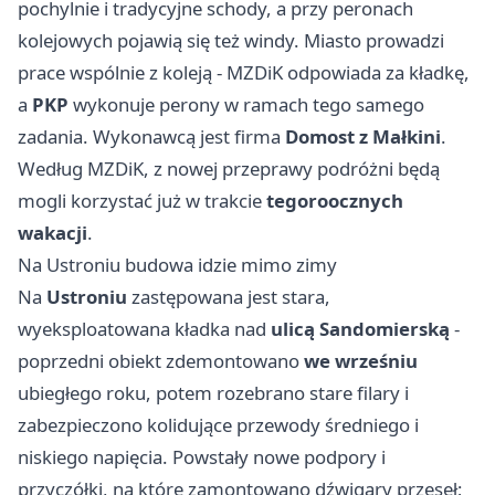
pochylnie i tradycyjne schody, a przy peronach
kolejowych pojawią się też windy. Miasto prowadzi
prace wspólnie z koleją - MZDiK odpowiada za kładkę,
a
PKP
wykonuje perony w ramach tego samego
zadania. Wykonawcą jest firma
Domost z Małkini
.
Według MZDiK, z nowej przeprawy podróżni będą
mogli korzystać już w trakcie
tegoroocznych
wakacji
.
Na Ustroniu budowa idzie mimo zimy
Na
Ustroniu
zastępowana jest stara,
wyeksploatowana kładka nad
ulicą Sandomierską
-
poprzedni obiekt zdemontowano
we wrześniu
ubiegłego roku, potem rozebrano stare filary i
zabezpieczono kolidujące przewody średniego i
niskiego napięcia. Powstały nowe podpory i
przyczółki, na które zamontowano dźwigary przęseł;