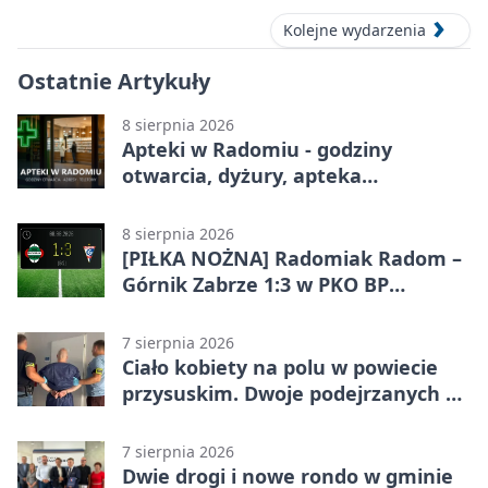
Kolejne wydarzenia
Ostatnie Artykuły
8 sierpnia 2026
Apteki w Radomiu - godziny
otwarcia, dyżury, apteka
całodobowa
8 sierpnia 2026
[PIŁKA NOŻNA] Radomiak Radom –
Górnik Zabrze 1:3 w PKO BP
Ekstraklasie. Debiutant z dwoma
golami pogrążył gospodarzy
7 sierpnia 2026
Ciało kobiety na polu w powiecie
przysuskim. Dwoje podejrzanych w
areszcie
7 sierpnia 2026
Dwie drogi i nowe rondo w gminie