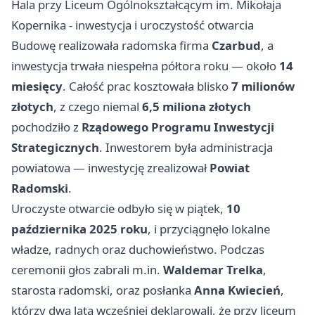
Hala przy Liceum Ogólnokształcącym im. Mikołaja
Kopernika - inwestycja i uroczystość otwarcia
Budowę realizowała radomska firma
Czarbud
, a
inwestycja trwała niespełna półtora roku — około
14
miesięcy
. Całość prac kosztowała blisko
7 milionów
złotych
, z czego niemal
6,5 miliona złotych
pochodziło z
Rządowego Programu Inwestycji
Strategicznych
. Inwestorem była administracja
powiatowa — inwestycję zrealizował
Powiat
Radomski
.
Uroczyste otwarcie odbyło się w piątek,
10
października 2025 roku
, i przyciągnęło lokalne
władze, radnych oraz duchowieństwo. Podczas
ceremonii głos zabrali m.in.
Waldemar Trelka
,
starosta radomski, oraz posłanka
Anna Kwiecień
,
którzy dwa lata wcześniej deklarowali, że przy liceum