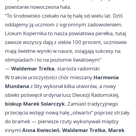
powstanie nowoczesna hala.
“To środowisko czekało na tę halę od wielu lat. Dziś
oddajemy ją uczniom z ogromnym zadowoleniem.
Liceum Kopernika to nasza powiatowa perełka, tutaj
zawsze wszyscy dają z siebie 100 procent, uczniowie
mają świetne wyniki w nauce, osiągają sukcesy na
olimpiadach i to na poziomie światowym”
—
Waldemar Trelka
, starosta radomski
W trakcie uroczystości chór mieszany
Harmonia
Mundana
z Iłży wykonał kilka utworów, a nowy
obiekt poświęcił ordynariusz Diecezji Radomskiej,
biskup Marek Solarczyk
. Zamiast tradycyjnego
przecięcia wstęgi nową halę „otwarto” poprzez strzały
do bramek — pierwsze rzuty wykonywali między
innymi
Anna Kwiecień
,
Waldemar Trelka
,
Marek