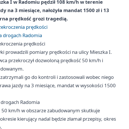
szka I w Radomiu pędził 108 km/h w terenie
y na 3 miesiące, nałożyła mandat 1500 zł i 13
na prędkość grozi tragedią.
rzekroczenia prędkości
 na drogach Radomia
zekroczenia prędkości
 prowadzili pomiary prędkości na ulicy Mieszka I.
owca przekroczył dozwoloną prędkość 50 km/h i
budowanym.
i zatrzymali go do kontroli i zastosowali wobec niego
rawa jazdy na 3 miesiące, mandat w wysokości 1500
na drogach Radomia
d 50 km/h w obszarze zabudowanym skutkuje
kresie kierujący nadal będzie złamał przepisy, okres
.