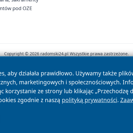
untów pod OZE
Copyright © 2026 radomski24.pl Wszystkie prawa zastrzeżone.
es, aby działała prawidłowo. Używamy także plik
News
Autorzy
Polityka Prywatności
Polityka Cookie
cznych, marketingowych i społecznościowych. Inf
 korzystanie ze strony lub klikając „Przechodzę 
ookies zgodnie z naszą
polityką prywatności
.
Zaaw