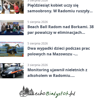
5 sierpnia 2026
Pięćdziesiąt kobiet uczy się
samoobrony. W Radomiu ruszyły
bezpłatne warsztaty
5 sierpnia 2026
Beach Ball Radom nad Borkami. 38
par powalczy w eliminacjach
mistrzostw Polski
5 sierpnia 2026
Dwa wypadki dzieci podczas prac
polowych na Mazowszu -
potrzebna była pomoc LPR
3 sierpnia 2026
Monitoring ujawnił nieletnich z
alkoholem w Radomiu.
Interweniowała Straż Miejska