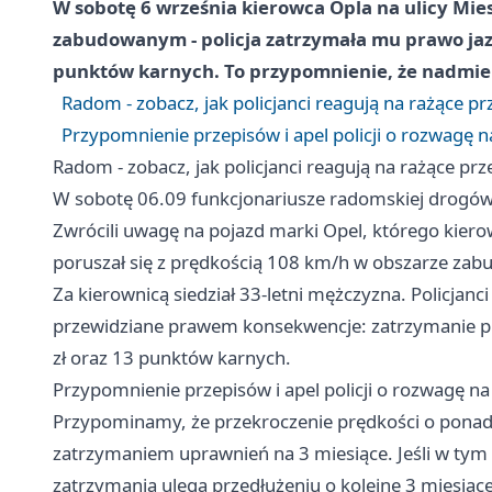
W sobotę 6 września kierowca Opla na ulicy Mie
zabudowanym - policja zatrzymała mu prawo jazd
punktów karnych. To przypomnienie, że nadmier
Radom - zobacz, jak policjanci reagują na rażące p
Przypomnienie przepisów i apel policji o rozwagę
Radom - zobacz, jak policjanci reagują na rażące pr
W sobotę 06.09 funkcjonariusze radomskiej drogówki
Zwrócili uwagę na pojazd marki Opel, którego kier
poruszał się z prędkością 108 km/h w obszarze za
Za kierownicą siedział 33-letni mężczyzna. Policjanc
przewidziane prawem konsekwencje: zatrzymanie p
zł oraz 13 punktów karnych.
Przypomnienie przepisów i apel policji o rozwagę 
Przypominamy, że przekroczenie prędkości o pona
zatrzymaniem uprawnień na 3 miesiące. Jeśli w tym o
zatrzymania ulega przedłużeniu o kolejne 3 miesiące