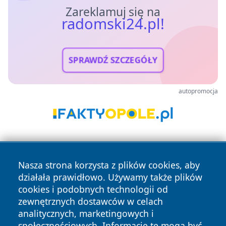
Zareklamuj się na
radomski24.pl!
SPRAWDŹ SZCZEGÓŁY
autopromocja
Nasza strona korzysta z plików cookies, aby
działała prawidłowo. Używamy także plików
cookies i podobnych technologii od
zewnętrznych dostawców w celach
Copyright © 2026 radomski24.pl Wszystkie prawa
analitycznych, marketingowych i
zastrzeżone.
społecznościowych. Informacje te mogą być