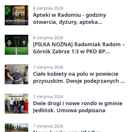
8 sierpnia 2026
Apteki w Radomiu - godziny
otwarcia, dyżury, apteka
całodobowa
8 sierpnia 2026
[PIŁKA NOŻNA] Radomiak Radom –
Górnik Zabrze 1:3 w PKO BP
Ekstraklasie. Debiutant z dwoma
golami pogrążył gospodarzy
7 sierpnia 2026
Ciało kobiety na polu w powiecie
przysuskim. Dwoje podejrzanych w
areszcie
7 sierpnia 2026
Dwie drogi i nowe rondo w gminie
Jedlińsk. Umowa podpisana
7 sierpnia 2026