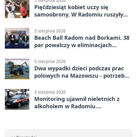
5 sierpnia 2026
Pięćdziesiąt kobiet uczy się
samoobrony. W Radomiu ruszyły
bezpłatne warsztaty
5 sierpnia 2026
Beach Ball Radom nad Borkami. 38
par powalczy w eliminacjach
mistrzostw Polski
5 sierpnia 2026
Dwa wypadki dzieci podczas prac
polowych na Mazowszu - potrzebna
była pomoc LPR
3 sierpnia 2026
Monitoring ujawnił nieletnich z
alkoholem w Radomiu.
Interweniowała Straż Miejska