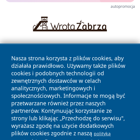
autopromocja
Nasza strona korzysta z plików cookies, aby
działała prawidłowo. Używamy także plików
cookies i podobnych technologii od
zewnętrznych dostawców w celach
Copyright © 2026 radomski24.pl Wszystkie prawa
analitycznych, marketingowych i
zastrzeżone.
społecznościowych. Informacje te mogą być
przetwarzane również przez naszych
partnerów. Kontynuując korzystanie ze
Polityka
Polityka
News
Autorzy
strony lub klikając „Przechodzę do serwisu",
Prywatności
Cookies
wyrażasz zgodę na użycie dodatkowych
plików cookies zgodnie z naszą
polityką