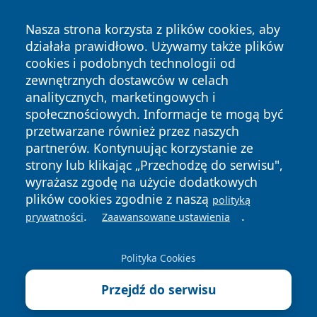
Nasza strona korzysta z plików cookies, aby
działała prawidłowo. Używamy także plików
cookies i podobnych technologii od
zewnętrznych dostawców w celach
analitycznych, marketingowych i
społecznościowych. Informacje te mogą być
przetwarzane również przez naszych
partnerów. Kontynuując korzystanie ze
strony lub klikając „Przechodzę do serwisu",
Copyright © 2026 radomski24.pl Wszystkie prawa
zastrzeżone.
wyrażasz zgodę na użycie dodatkowych
plików cookies zgodnie z naszą
polityką
.
.
prywatności
Zaawansowane ustawienia
Polityka
Polityka
News
Autorzy
Prywatności
Cookies
Polityka Cookies
Przejdź do serwisu