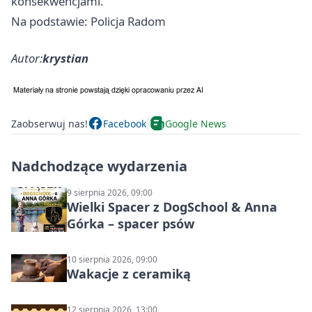
konsekwencjami.
Na podstawie: Policja Radom
Autor:
krystian
Zaobserwuj nas!
Facebook
Google News
Nadchodzące wydarzenia
9 sierpnia 2026, 09:00
Wielki Spacer z DogSchool & Anna
Górka – spacer psów
10 sierpnia 2026, 09:00
Wakacje z ceramiką
12 sierpnia 2026, 13:00