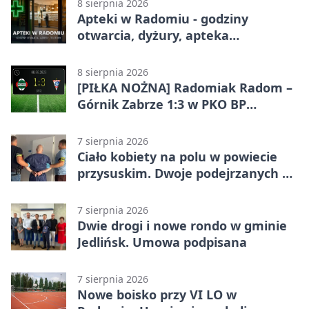
8 sierpnia 2026
Apteki w Radomiu - godziny
otwarcia, dyżury, apteka
całodobowa
8 sierpnia 2026
[PIŁKA NOŻNA] Radomiak Radom –
Górnik Zabrze 1:3 w PKO BP
Ekstraklasie. Debiutant z dwoma
golami pogrążył gospodarzy
7 sierpnia 2026
Ciało kobiety na polu w powiecie
przysuskim. Dwoje podejrzanych w
areszcie
7 sierpnia 2026
Dwie drogi i nowe rondo w gminie
Jedlińsk. Umowa podpisana
7 sierpnia 2026
Nowe boisko przy VI LO w