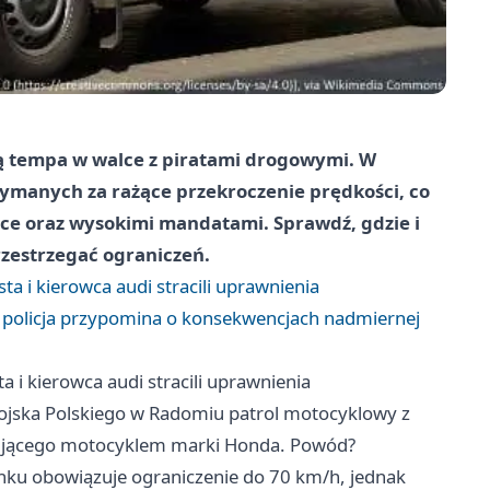
ją tempa w walce z piratami drogowymi. W
zymanych za rażące przekroczenie prędkości, co
iące oraz wysokimi mandatami. Sprawdź, gdzie i
rzestrzegać ograniczeń.
a i kierowca audi stracili uprawnienia
 policja przypomina o konsekwencjach nadmiernej
 i kierowca audi stracili uprawnienia
Wojska Polskiego w Radomiu patrol motocyklowy z
erującego motocyklem marki Honda. Powód?
nku obowiązuje ograniczenie do 70 km/h, jednak