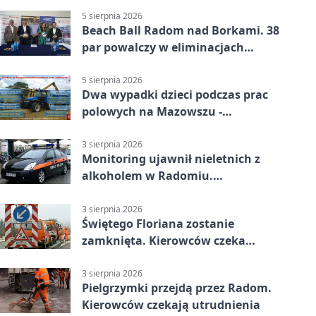
5 sierpnia 2026
Beach Ball Radom nad Borkami. 38
par powalczy w eliminacjach
mistrzostw Polski
5 sierpnia 2026
Dwa wypadki dzieci podczas prac
polowych na Mazowszu -
potrzebna była pomoc LPR
3 sierpnia 2026
Monitoring ujawnił nieletnich z
alkoholem w Radomiu.
Interweniowała Straż Miejska
3 sierpnia 2026
Świętego Floriana zostanie
zamknięta. Kierowców czeka
objazd przez trzy ulice
3 sierpnia 2026
Pielgrzymki przejdą przez Radom.
Kierowców czekają utrudnienia