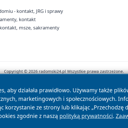
omiu - kontakt, JRG i sprawy
ramenty, kontakt
 kontakt, msze, sakramenty
Copyright © 2026 radomski24.pl Wszystkie prawa zastrzeżone.
es, aby działała prawidłowo. Używamy także plik
News
Autorzy
Polityka Prywatności
Polityka Cookie
cznych, marketingowych i społecznościowych. Inf
 korzystanie ze strony lub klikając „Przechodzę 
ookies zgodnie z naszą
polityką prywatności
.
Zaaw