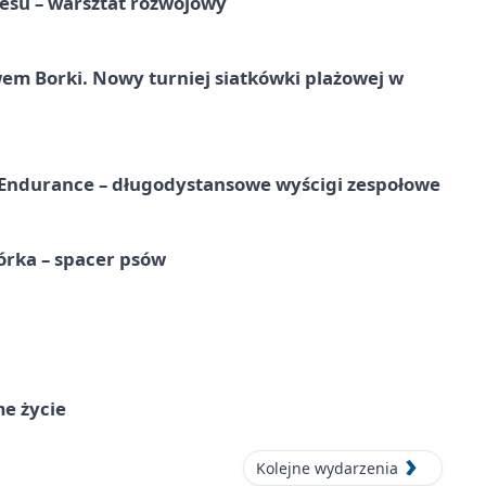
esu – warsztat rozwojowy
 Borki. Nowy turniej siatkówki plażowej w
Endurance – długodystansowe wyścigi zespołowe
órka – spacer psów
me życie
Kolejne wydarzenia