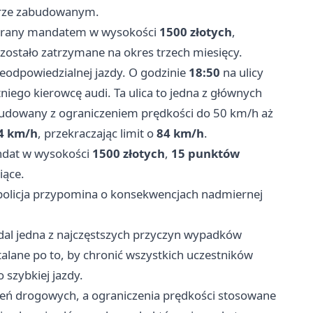
rze zabudowanym.
karany mandatem w wysokości
1500 złotych
,
 zostało zatrzymane na okres trzech miesięcy.
nieodpowiedzialnej jazdy. O godzinie
18:50
na ulicy
niego kierowcę audi. Ta ulica to jedna z głównych
budowany z ograniczeniem prędkości do 50 km/h aż
4 km/h
, przekraczając limit o
84 km/h
.
andat w wysokości
1500 złotych
,
15 punktów
iące.
policja przypomina o konsekwencjach nadmiernej
dal jedna z najczęstszych przyczyn wypadków
talane po to, by chronić wszystkich uczestników
szybkiej jazdy.
zeń drogowych, a ograniczenia prędkości stosowane