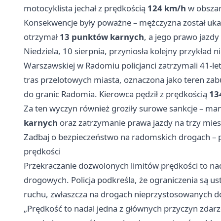
motocyklista jechał z prędkością
124 km/h
w obsza
Konsekwencje były poważne – mężczyzna został u
otrzymał
13 punktów karnych
, a jego prawo jazdy
Niedziela, 10 sierpnia, przyniosła kolejny przykład 
Warszawskiej w Radomiu policjanci zatrzymali 41-let
tras przelotowych miasta, oznaczona jako teren za
do granic Radomia. Kierowca pędził z prędkością
13
Za ten wyczyn również groziły surowe sankcje – m
karnych
oraz zatrzymanie prawa jazdy na trzy mies
Zadbaj o bezpieczeństwo na radomskich drogach – 
prędkości
Przekraczanie dozwolonych limitów prędkości to na
drogowych. Policja podkreśla, że ograniczenia są us
ruchu, zwłaszcza na drogach nieprzystosowanych do 
„Prędkość to nadal jedna z głównych przyczyn zdar