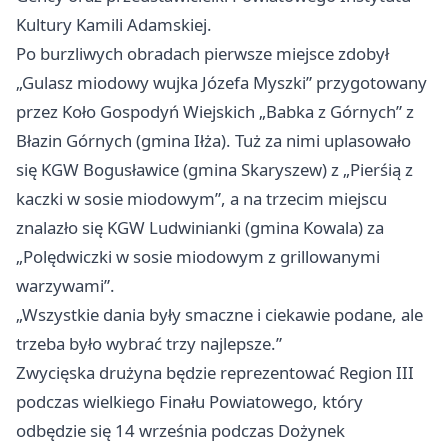
Kultury Kamili Adamskiej.
Po burzliwych obradach pierwsze miejsce zdobył
„Gulasz miodowy wujka Józefa Myszki” przygotowany
przez Koło Gospodyń Wiejskich „Babka z Górnych” z
Błazin Górnych (gmina Iłża). Tuż za nimi uplasowało
się KGW Bogusławice (gmina Skaryszew) z „Pierśią z
kaczki w sosie miodowym”, a na trzecim miejscu
znalazło się KGW Ludwinianki (gmina Kowala) za
„Polędwiczki w sosie miodowym z grillowanymi
warzywami”.
„Wszystkie dania były smaczne i ciekawie podane, ale
trzeba było wybrać trzy najlepsze.”
Zwycięska drużyna będzie reprezentować Region III
podczas wielkiego Finału Powiatowego, który
odbędzie się 14 września podczas Dożynek