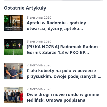
Ostatnie Artykuły
8 sierpnia 2026
Apteki w Radomiu - godziny
otwarcia, dyżury, apteka
całodobowa
8 sierpnia 2026
[PIŁKA NOŻNA] Radomiak Radom –
Górnik Zabrze 1:3 w PKO BP
Ekstraklasie. Debiutant z dwoma
golami pogrążył gospodarzy
7 sierpnia 2026
Ciało kobiety na polu w powiecie
przysuskim. Dwoje podejrzanych w
areszcie
7 sierpnia 2026
Dwie drogi i nowe rondo w gminie
Jedlińsk. Umowa podpisana