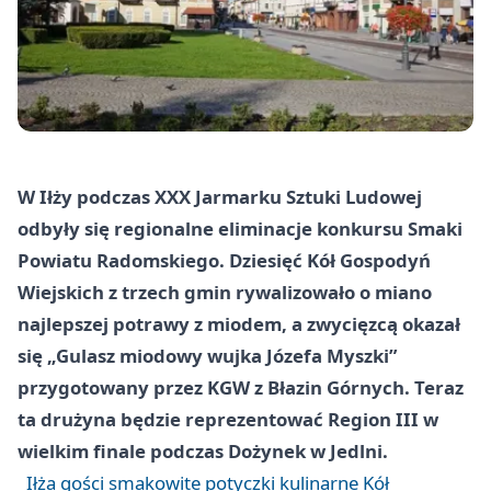
W Iłży podczas XXX Jarmarku Sztuki Ludowej
odbyły się regionalne eliminacje konkursu Smaki
Powiatu Radomskiego. Dziesięć Kół Gospodyń
Wiejskich z trzech gmin rywalizowało o miano
najlepszej potrawy z miodem, a zwycięzcą okazał
się „Gulasz miodowy wujka Józefa Myszki”
przygotowany przez KGW z Błazin Górnych. Teraz
ta drużyna będzie reprezentować Region III w
wielkim finale podczas Dożynek w Jedlni.
Iłża gości smakowite potyczki kulinarne Kół