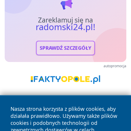
Zareklamuj się na
radomski24.pl!
SPRAWDŹ SZCZEGÓŁY
autopromocja
Nasza strona korzysta z plików cookies, aby
działała prawidłowo. Używamy także plików
cookies i podobnych technologii od
zewnętrznych dostawców w celach