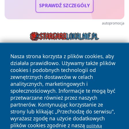
SPRAWDŹ SZCZEGÓŁY
autopromocja
Nasza strona korzysta z plików cookies, aby
działała prawidłowo. Używamy także plików
cookies i podobnych technologii od
zewnętrznych dostawców w celach
analitycznych, marketingowych i
Copyright © 2026 radomski24.pl Wszystkie prawa
społecznościowych. Informacje te mogą być
zastrzeżone.
przetwarzane również przez naszych
partnerów. Kontynuując korzystanie ze
strony lub klikając „Przechodzę do serwisu",
Polityka
Polityka
News
Autorzy
wyrażasz zgodę na użycie dodatkowych
Prywatności
Cookies
plików cookies zgodnie z naszą
polityką