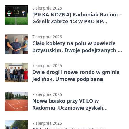
8 sierpnia 2026
[PIŁKA NOŻNA] Radomiak Radom –
Górnik Zabrze 1:3 w PKO BP
Ekstraklasie. Debiutant z dwoma
golami pogrążył gospodarzy
7 sierpnia 2026
Ciało kobiety na polu w powiecie
przysuskim. Dwoje podejrzanych w
areszcie
7 sierpnia 2026
Dwie drogi i nowe rondo w gminie
Jedlińsk. Umowa podpisana
7 sierpnia 2026
Nowe boisko przy VI LO w
Radomiu. Uczniowie zyskali
sportową bazę
7 sierpnia 2026